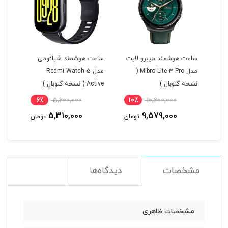
ی
ساعت هوشمند میبرو لایت
ساعت هوشمند شیائومی
ساع
خه
مدل Mibro Lite 3 Pro (
مدل Redmi Watch 5
نسخه گلوبال )
Active ( نسخه گلوبال )
نسخه
6٪
5,600,000
10٪
10,600,000
5
5,310,000
9,579,000
مان
تومان
تومان
مشخصات
دیدگاه‌ها
مشخصات ظاهری