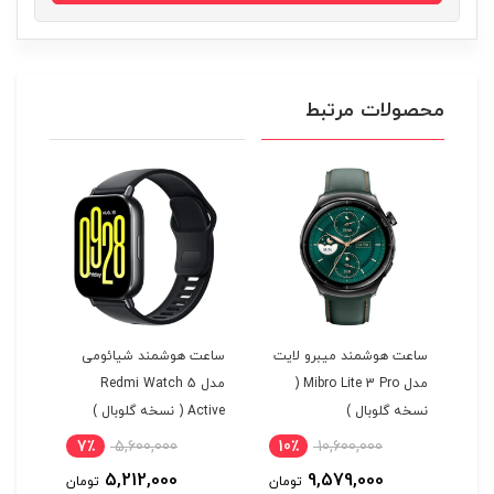
محصولات مرتبط
ی
ساعت هوشمند میبرو لایت
ساعت هوشمند شیائومی
ساع
خه
مدل Mibro Lite 3 Pro (
مدل Redmi Watch 5
نسخه گلوبال )
Active ( نسخه گلوبال )
نسخه
7٪
5,600,000
10٪
10,600,000
5
5,212,000
9,579,000
مان
تومان
تومان