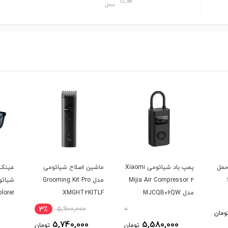
محل
حمل
پمپ باد شیائومی Xiaomi
ماشین اصلاح شیائومی
عینک آ
S
Mijia Air Compressor 2
مدل Grooming Kit Pro
مدل MJCQB06QW
XMGHT2KITLF
plorer
01TS
3٪
5,900,000
0
ومان
5,740,000
5,580,000
تومان
تومان