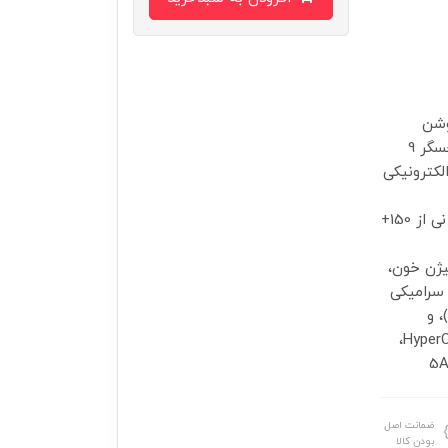
ی با رزولوشن
212x520، روشنایی 1500 نیت و نسبت صفحه به بدنه 73%.حسگر 9
کترونیکی
میلی‌آمپرساعتی با مصرف بهینه برای استفاده طولانی.پشتیبانی از 150+
یژن خون،
 سرامیکی
ون بند)، و
بندهای متنوع.اتصال و امکانات هوشمند: بلوتوث 5.4، HyperOS 2.0،
ضمانت اصل
بودن کالا