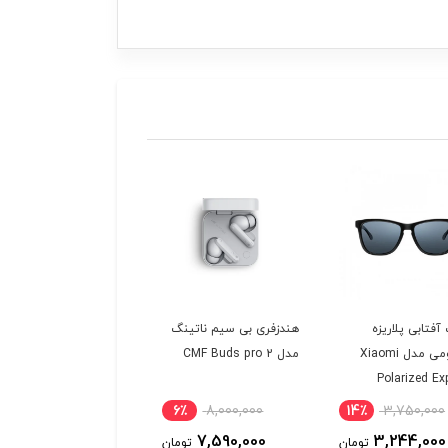
فتابی پلاریزه
هندزفری بی سیم ناتینگ
شیائومی مدل Xiaomi
مدل CMF Buds pro 2
Polarized Ex
TYJ
6٪
8,000,000
14٪
3,750,000
7,590,000
3,244,000
تومان
تومان