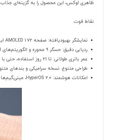
ظاهری لوکس، این محصول را به گزینه‌ای جذاب ب
نقاط قوت
نمایشگر بهبودیافته: صفحه AMOLED 1.72 اینچی با روشنایی 1500 نیت و حاشیه‌های باریک، تجربه بصری فوق‌العاده‌ای ارائه می‌دهد.
ردیابی دقیق: حسگر 9 محوره و الگوریتم‌های AI، دقت 96% در ردیابی شنا و معیارهای پیشرفته مانند VO₂ max را تضمین می‌کنند.
عمر باتری طولانی: تا 21 روز استفاده، حتی با پایش مداوم و AOD فعال، برای استفاده بدون دغدغه مناسب است.
طراحی متنوع: نسخه سرامیکی و بندهای متنوع،
امکانات هوشمند: HyperOS 2.0، مینی‌گیم‌ها و همگام‌سازی با اپلیکیشن‌های سلامتی، تجربه‌ای مدرن ارائه می‌دهند.