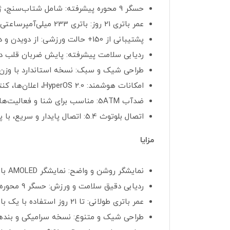
حسگر 9 محوره پیشرفته: شامل شتاب‌سنج، ژیروسکوپ و قطب‌نمای الکترونیکی برای ردیابی دقیق فعالیت‌های ورزشی مانند شنا با دقت 96%.
عمر باتری 21 روز: باتری 233 میلی‌آمپرساعتی با مصرف بهینه، حتی در حالت استفاده سنگین با AOD و پایش مداوم.
پشتیبانی از 150+ حالت ورزشی: از دویدن و دوچرخه‌سواری تا ورزش‌های خاص مانند صخره‌نوردی و پدل‌بورد، با معیارهایی مانند VO₂ max و زمان ریکاوری.
ردیابی سلامت پیشرفته: پایش ضربان قلب در زمان واقعی، اکسیژن خون، خو
طراحی شیک و سبک: نسخه استاندارد با وزن 15.95 گرم (بدون بند) و نسخه سرامیکی با وزن 23.05 گرم، همراه با بندهای متنوع (TPU، فلورورابر، چر
امکانات هوشمند: HyperOS 2.0، اعلان‌ها، کنترل موسیقی و دوربین، مینی‌گیم‌های تعاملی، و بیش از 200 واچ‌فیس در اپلیکیشن Mi Fitness.
ضدآب 5ATM: مناسب برای شنا و فعالیت‌های آبی (به جز دوش آب گرم، سونا یا غواصی).
اتصال بلوتوث 5.4: اتصال پایدار و سریع، با پشتیبانی از همگام‌سازی با Google Fit، Apple Health، Strava و Suunto.
مزایا
نمایشگر روشن و واضح: نمایشگر AMOLED با روشنایی 1500 نیت و حاشیه‌های باریک، خوانایی عالی حتی در نور خورشید ارائه می‌دهد.
ردیابی دقیق سلامت و ورزش: حسگر 9 محوره و الگوریتم‌های بهبودیافته، داده‌های قابل اعتماد برای سلامت و فعالیت‌های ورزشی فراهم می‌کنند.
عمر باتری طولانی: تا 21 روز استفاده با یک بار شارژ، مناسب برای سبک زندگی پرمشغله.
طراحی شیک و متنوع: نسخه سرامیکی و بنده