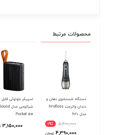
محصولات مرتبط
گاه شستشو دهان و
دستگاه شستشوی دهان و
اسپیکر بلوتوثی قابل 
ان برقی شیائومی مدل
دندان واترجت h2ofloss
شیائومی مدل ound
Xiaomi Water Flos
مدل h20
Pocket 5w
MEO7
19٪
5,400,000
4,200,000
3,150,000
ت
4,390,000
4,250,000
تومان
تومان