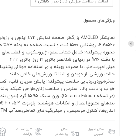
اصالت و سلامت فیزیکی کالا ( بدون گارانتی )
ویژگی‌های محصول
نمایشگر AMOLED بزرگ‌تر: صفحه نمایش 1.72 اینچ
محوره پیشرفته: شامل شتاب‌سنج، ژیروسکوپ و قطب‌نمای ال
با دقت 96% در ردیابی شنا.عمر باتری 21 روز: باتری 233
حالت ورزشی: از دویدن و شنا تا ورزش‌های خاص مانند
صخره‌نوردی.ردیابی سلامت پیشرفته: پایش ضربان قلب، اکس
خواب با دقت بالا، استرس و سلامت زنان.طراحی شیک: بدنه
(در نسخه Ceramic Edition)، وزن سبک 15.95 گرم (بد
اعلان‌ها، کنترل موسیقی، و مینی‌گیم‌های تعاملی.ضدآب 5ATM
امکان تحویل
امکان
۷ روز ضمانت
اکسپرس
پرداخت در
بازگشت