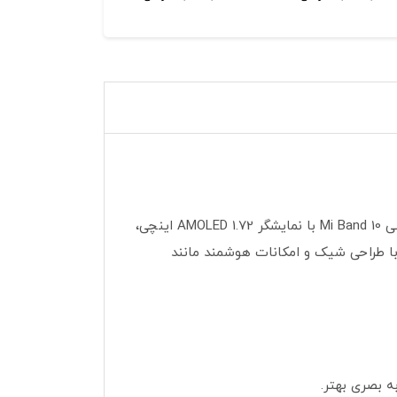
آیا به دنبال یک دستبند تناسب اندام هوشمند با امکانات پیشرفته و قیمت مناسب هستید؟ دستبند هوشمند شیائومی Mi Band 10 با نمایشگر AMOLED 1.72 اینچی،
دهد. این دستبند با طراحی شیک و امکانات هوشمند مانند