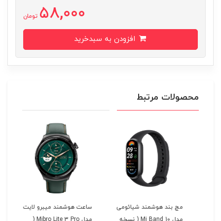
58,000
تومان
افزودن به سبدخرید
محصولات مرتبط
مچ بند هوشمند شیائومی
ساعت هوشمند میبرو لایت
ساع
مدل Mi Band 10 ( نسخه
مدل Mibro Lite 3 Pro (