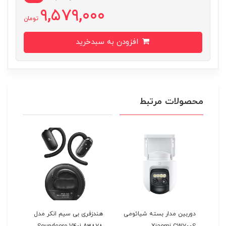
9,579,000
تومان
افزودن به سبدخرید
محصولات مرتبط
A1
دوربین مدار بسته شیائومی
هندزفری بی سیم انکر مدل
مچ ب