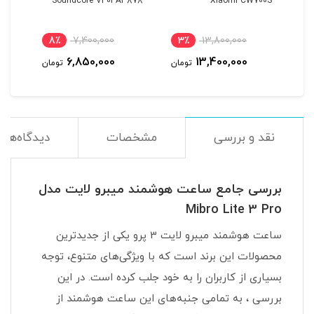
پر
Xiaomi CW700S
Soundcore V40i A3878
گلوبا
8٪
7,400,000
3٪
13,800,000
8
6,850,000
13,400,000
مان
تومان
تومان
نقد و بررسی
مشخصات
دیدگاه‌ها
بررسی جامع ساعت هوشمند میبرو لایت مدل
Mibro Lite 3 Pro
ساعت هوشمند میبرو لایت 3 پرو یکی از جدیدترین
محصولات این برند است که با ویژگی‌های متنوع، توجه
بسیاری از کاربران را به خود جلب کرده است. در این
بررسی ، به تمامی جنبه‌های این ساعت هوشمند از