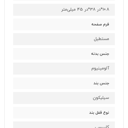
10.8*در 38*در 45 میلی‌متر
فرم صفحه
مستطیل
جنس بدنه
آلومینیوم
جنس بند
سیلیکون
نوع قفل بند
کلیپسی