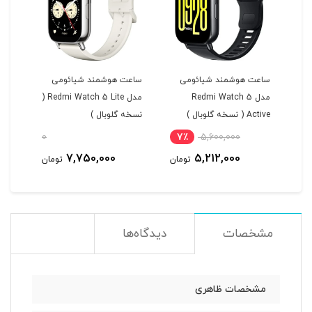
یت
ساعت هوشمند شیائومی
ساعت هوشمند شیائومی
محا
مدل Redmi Watch 5
مدل Redmi Watch 5 Lite (
ساع
Active ( نسخه گلوبال )
نسخه گلوبال )
nd 8
0
7٪
5,600,000
11
7,750,000
5,212,000
مان
تومان
تومان
مشخصات
دیدگاه‌ها
مشخصات ظاهری