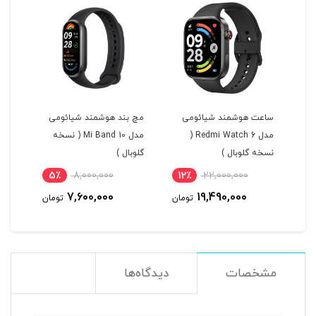
ساعت هوشمند شیائومی
مچ بند هوشمند شیائومی
ساعت
A
مدل Redmi Watch 6 (
مدل Mi Band 10 ( نسخه
نسخه گلوبال )
گلوبال )
نسخه
5٪
8,000,000
12٪
22,000,000
0
7,600,000
19,490,000
مان
تومان
تومان
مشخصات
دیدگاه‌ها