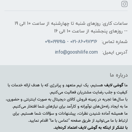
ساعات کاری: روزهای شنبه تا چهارشنبه از ساعت 10 الی 19
-- روزهای پنجشنبه از ساعت 10 الی 16
شماره تماس:
021-86097316 - 09101991915
آدرس ایمیل:
info@gooshilife.com
درباره ما
ما
گوشی لایف
هستیم، یک تیم متعهد و پرانرژی که با هدف ارائه خدمات با
کیفیت و جلب رضایت مشتریان فعالیت می‌کنیم.
با سال‌ها تجربه در زمینه فروش کالای دیجیتال به صورت اینترنتی و حضوری،
ما به ایجاد راه‌حل‌های نوآورانه و کارآمد برای نیازهای شما افتخار می‌کنیم.
ما همیشه آماده شنیدن نظرات، پیشنهادات و سؤالات شما هستیم. برای
ارتباط با ما می‌توانید از طریق صفحه "تماس با ما" اقدام نمایید.
با تشکر از اینکه به گوشی لایف اعتماد کرده‌اید.