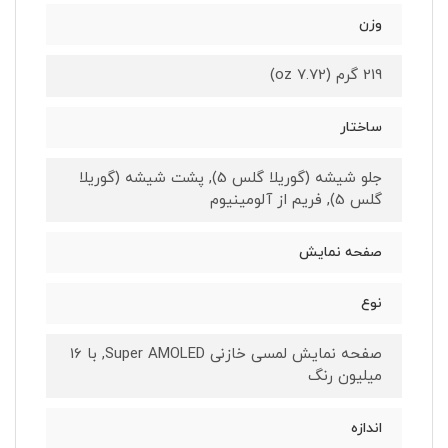
وزن
219 گرم (7.72 oz)
ساختار
جلو شیشه (گوریلا گلس 5), پشت شیشه (گوریلا
گلس 5), فریم از آلومینیوم
صفحه نمایش
نوع
صفحه نمایش لمسی خازنی Super AMOLED, با 16
میلیون رنگ
اندازه