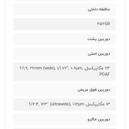
حافظه داخلی
256GB
دوربین پشت
دوربین اصلی
64 مگاپیکسل, f/1.9, 26mm (wide), 1/1.72", 0.8µm,
PDAF
دوربین فوق عریض
13 مگاپیکسل, f/2.4, 123˚ (ultrawide), 1.12µm
دوربین ماکرو