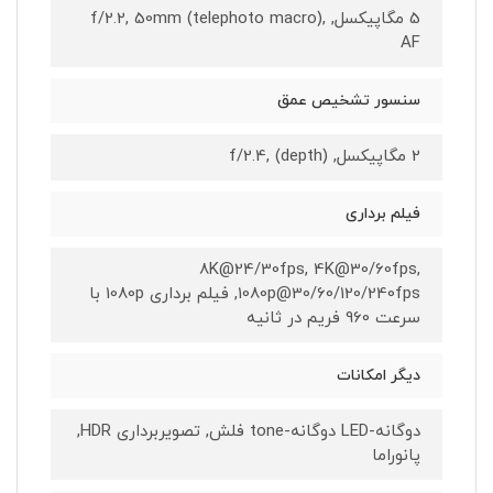
5 مگاپیکسل, f/2.2, 50mm (telephoto macro),
AF
سنسور تشخیص عمق
2 مگاپیکسل, f/2.4, (depth)
فیلم برداری
8K@24/30fps, 4K@30/60fps,
1080p@30/60/120/240fps, فیلم برداری 1080p با
سرعت 960 فریم در ثانیه
دیگر امکانات
دوگانه-LED دوگانه-tone فلش, تصویربرداری HDR,
پانوراما