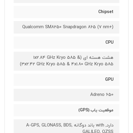
Chipset
Qualcomm SM8250 Snapdragon 865 (7 nm+)
CPU
هشت هسته ای (1x2.84 GHz Kryo 585 &
3x2.42 GHz Kryo 585 & 4x1.80 GHz Kryo 585)
GPU
Adreno 650
موقعیت یاب (GPS)
دارد, with باند دوگانه A-GPS, GLONASS, BDS,
GALILEO, QZSS