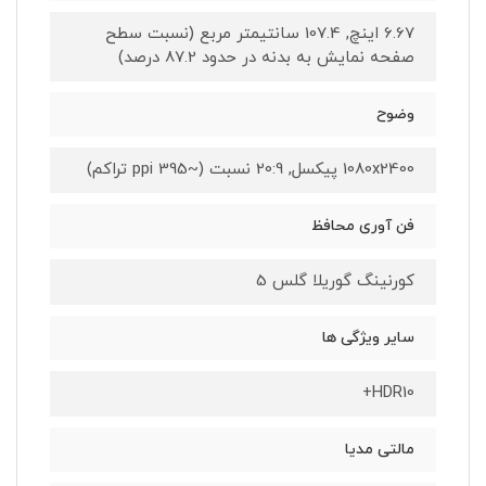
6.67 اینچ, 107.4 سانتیمتر مربع (نسبت سطح
صفحه نمایش به بدنه در حدود 87.2 درصد)
وضوح
1080x2400 پیکسل, 20:9 نسبت (~395 ppi تراکم)
فن آوری محافظ
کورنینگ گوریلا گلس 5
سایر ویژگی ها
HDR10+
مالتی مدیا