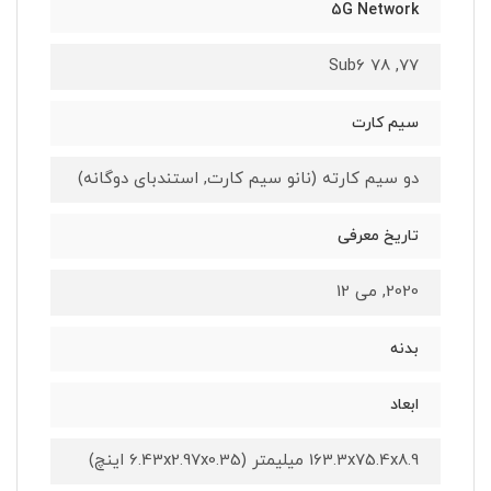
5G Network
77, 78 Sub6
سیم کارت
دو سیم کارته (نانو سیم کارت, استندبای دوگانه)
تاریخ معرفی
2020, می 12
بدنه
ابعاد
163.3x75.4x8.9 میلیمتر (6.43x2.97x0.35 اینچ)