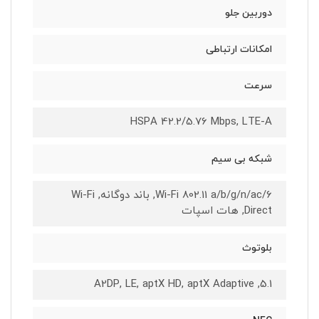
دوربین جلو
امکانات ارتباطی
سرعت
HSPA 42.2/5.76 Mbps, LTE-A
شبکه بی سیم
Wi-Fi 802.11 a/b/g/n/ac/6, باند دوگانه, Wi-Fi
Direct, هات اسپات
بلوتوث
5.1, A2DP, LE, aptX HD, aptX Adaptive