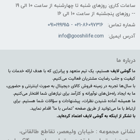
ساعات کاری: روزهای شنبه تا چهارشنبه از ساعت 10 الی 19
-- روزهای پنجشنبه از ساعت 10 الی 16
شماره تماس:
021-86097316 - 09101991915
آدرس ایمیل:
info@gooshilife.com
درباره ما
ما
گوشی لایف
هستیم، یک تیم متعهد و پرانرژی که با هدف ارائه خدمات با
کیفیت و جلب رضایت مشتریان فعالیت می‌کنیم.
با سال‌ها تجربه در زمینه فروش کالای دیجیتال به صورت اینترنتی و حضوری،
ما به ایجاد راه‌حل‌های نوآورانه و کارآمد برای نیازهای شما افتخار می‌کنیم.
ما همیشه آماده شنیدن نظرات، پیشنهادات و سؤالات شما هستیم. برای
ارتباط با ما می‌توانید از طریق صفحه "تماس با ما" اقدام نمایید.
با تشکر از اینکه به گوشی لایف اعتماد کرده‌اید.
نشانی مجموعه : خیابان ولیعصر، تقاطع طالقانی،