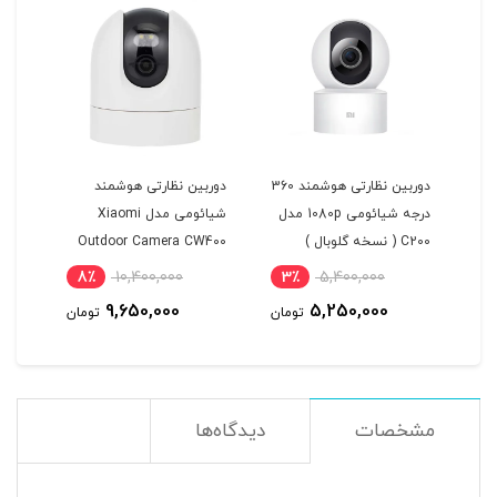
ومی
دوربین نظارتی هوشمند 360
دوربین نظارتی هوشمند
درجه شیائومی 1080p مدل
شیائومی مدل Xiaomi
C200 ( نسخه گلوبال )
Outdoor Camera CW400
8٪
10,400,000
3٪
5,400,000
3
9,650,000
5,250,000
مان
تومان
تومان
مشخصات
دیدگاه‌ها