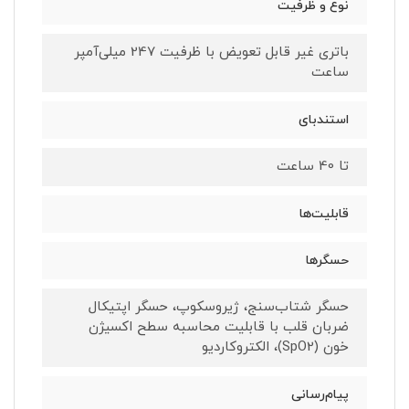
نوع و ظرفیت
باتری غیر قابل تعویض با ظرفیت 247 میلی‌آمپر
ساعت
استندبای
تا 40 ساعت
قابلیت‌ها
حسگرها
حسگر شتاب‌سنج، ژیروسکوپ، حسگر اپتیکال
ضربان قلب با قابلیت محاسبه سطح اکسیژن
خون (SpO2)، الکتروکاردیو
پیام‌رسانی