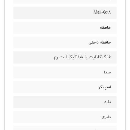
Mali-G68
حافظه
حافظه داخلی
16 گیگابایت با 1.5 گیگابایت رم
صدا
اسپیکر
دارد
باتری