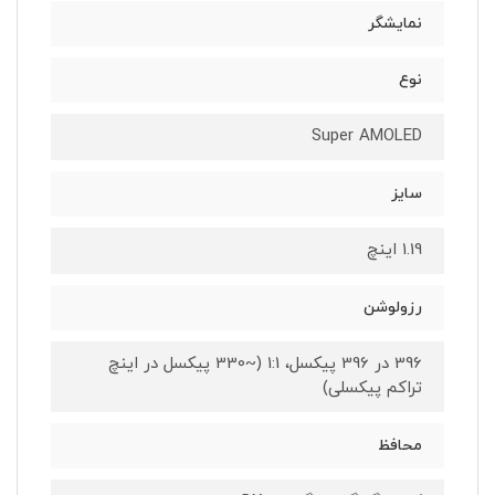
نمایشگر
نوع
Super AMOLED
سایز
1.19 اینچ
رزولوشن
396 در 396 پیکسل، 1:1 (~330 پیکسل در اینچ
تراکم پیکسلی)
محافظ