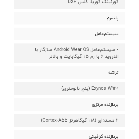
کورنینگ گوریلا گلس +DX
پلتفرم
سیستم‌عامل
- سیستم‌عامل Android Wear OS سازگار با
اندروید 6 با رم 1.5 گیگابایت و بالاتر
تراشه
Exynos W920 (پنج نانومتری)
پردازنده مرکزی
2 هسته‌ای (1.18 گیگاهرتز Cortex-A55)
پردازنده گرافیکی