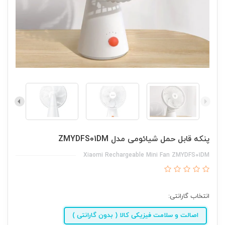
پنکه قابل حمل شیائومی مدل ZMYDFS01DM
Xiaomi Rechargeable Mini Fan ZMYDFS01DM
انتخاب گارانتی:
اصالت و سلامت فیزیکی کالا ( بدون گارانتی )