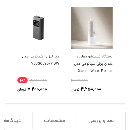
دستگاه شستشو دهان و
متر لیزری شیائومی مدل
دستگ
دندان برقی شیائومی مدل
MJJGCJYD001QW
Xiaomi Water Flosser
مدل 20
MEO705
10٪
8,000,000
4,200,000
9
7,200,000
4,250,000
مان
تومان
تومان
نقد و بررسی
مشخصات
دیدگاه‌ها