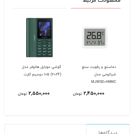
محصولات مرتبط
ل
دماسنج و رطوبت سنج
گوشی موبایل هانوفر مدل
ساع
شیائومی مدل
(2024) 105 دوسیم کارت
MJWSD06MMC
Active ( نسخه
2,550,000
2,450,000
مان
تومان
تومان
دیدگاه‌ها