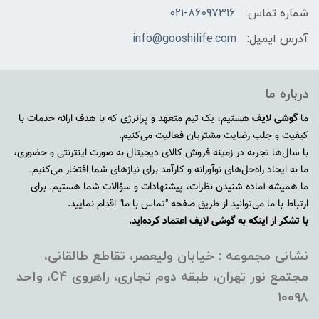
شماره تماس:
021-86097316
آدرس ایمیل:
info@gooshilife.com
درباره ما
ما
گوشی لایف
هستیم، یک تیم متعهد و پرانرژی که با هدف ارائه خدمات با
کیفیت و جلب رضایت مشتریان فعالیت می‌کنیم.
با سال‌ها تجربه در زمینه فروش کالای دیجیتال به صورت اینترنتی و حضوری،
ما به ایجاد راه‌حل‌های نوآورانه و کارآمد برای نیازهای شما افتخار می‌کنیم.
ما همیشه آماده شنیدن نظرات، پیشنهادات و سؤالات شما هستیم. برای
ارتباط با ما می‌توانید از طریق صفحه "تماس با ما" اقدام نمایید.
با تشکر از اینکه به گوشی لایف اعتماد کرده‌اید.
نشانی مجموعه : خیابان ولیعصر، تقاطع طالقانی،
مجتمع نور تهران، طبقه دوم تجاری، راهروی C4، واحد
10098