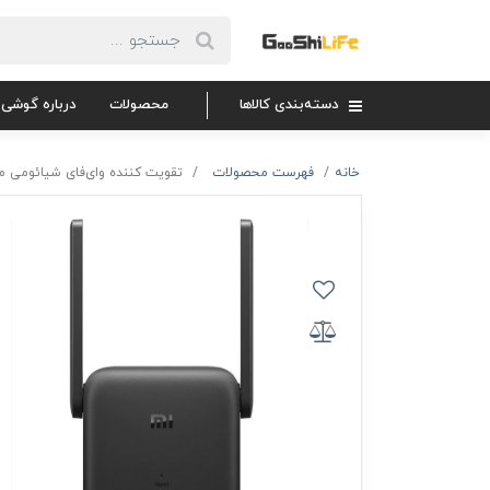
دسته‌بندی کالاها
محصولات
درباره گوشی 
خانه
فهرست محصولات
تقویت کننده وای‌فای شیائومی مدل  Range Extender AC1200 R04