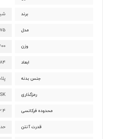
شیا
برند
75
مدل
400 گر
وزن
84 در 100 در 82 میلی‌مت
ابعاد
پلا
جنس بدنه
PSK
رمزگذاری
2.4 و 5 گیگاهرت
محدوده فرکانسی
حداکثر
قدرت آنتن