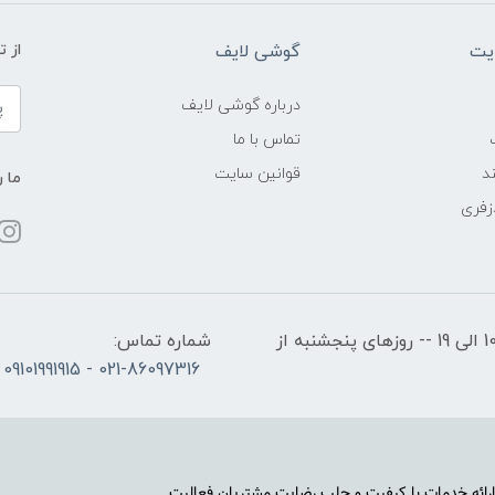
یت
گوشی لایف
از 
درباره گوشی لایف
تماس با ما
د
قوانین سایت
ما ر
زفری
ساعات کاری: روزهای شنبه تا چهارشنبه از ساعت 10 الی 19 -- روزهای پنجشنبه از
شماره تماس:
021-86097316 - 09101991915
رائه خدمات با کیفیت و جلب رضایت مشتریان فعالیت