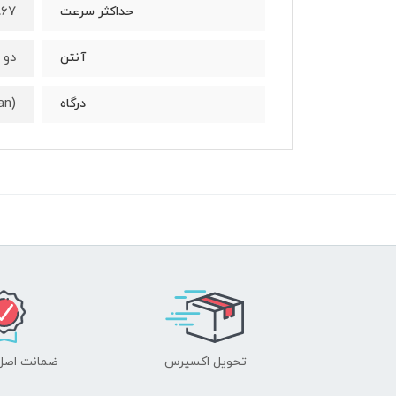
867 مگابیت بر 
حداکثر سرعت
دو 
آنتن
an)
درگاه
تحویل اکسپرس
ضمانت اصل‌ب