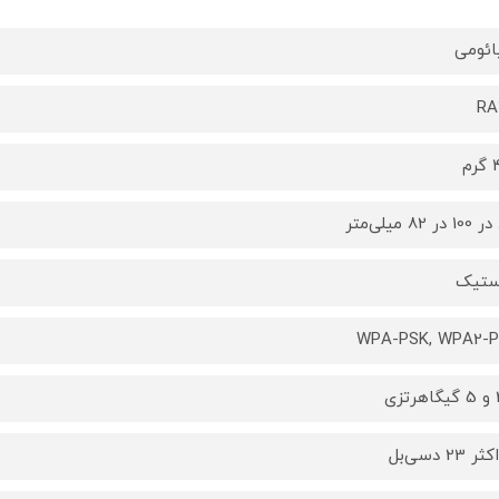
ئومی
RA
م
ر
ستیک
WPA-PSK, WPA2-
زی
 23 دسی‌بل