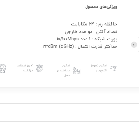
ویژگی‌های محصول
حداکثر قدرت انتقال : 23dBm (5GHz)
امکان تحویل
امکان
۷ روز ضمانت
اکسپرس
پرداخت در
بازگشت
محل