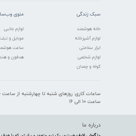
سبک زندگی
منوی وب‌سا
خانه هوشمند
لوازم جانبی
لوازم آشپزخانه
موبایل و تبلت
ابزار سلامتی
ساعت هوشمن
لوازم شخصی
هدفون و هند
کوله و چمدان
ساعت 10 الی 16
درباره ما
ما
گوشی لایف
هستیم، یک تیم متعهد و پرانرژی که با هدف ا