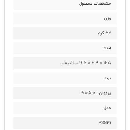
مشخصات محصول
وزن
52 گرم
ابعاد
16.5 × 5.4 × 16.5 سانتیمتر
برند
پرووان | ProOne
مدل
PSG41