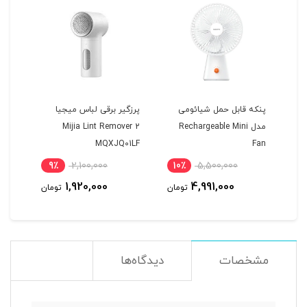
پنکه قابل حمل شیائومی
پرزگیر برقی لباس میجیا
دستگ
مدل Rechargeable Mini
Mijia Lint Remover 2
دندا
sser
MQXJQ01LF
Fan
705
9٪
2,100,000
10٪
5,500,000
مان
1,920,000
4,991,000
تومان
تومان
مشخصات
دیدگاه‌ها