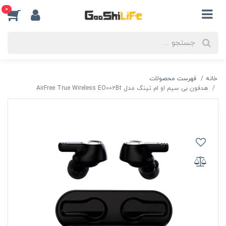
0
خانه
فهرست محصولات
هدفون بی سیم او ام تینگ مدل AirFree True Wireless EO002Bt