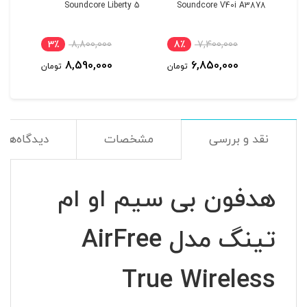
3876
Soundcore Liberty 5
Soundcore V40i A3878
3٪
8,800,000
8٪
7,400,000
4
8,590,000
6,850,000
مان
تومان
تومان
نقد و بررسی
مشخصات
دیدگاه‌ها
هدفون بی سیم او ام
تینگ مدل AirFree
True Wireless