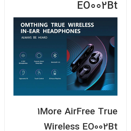
EO002Bt
1More AirFree True
Wireless EO002Bt