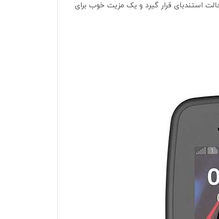
Dual S برای ۱۵٫۷ ساعت مکالمه انرژی لازم را فراهم می کند و این دستگاه میتواند ۲۱ روز در حالت استندبای قرار گیرد و یک مزیت خوب برای