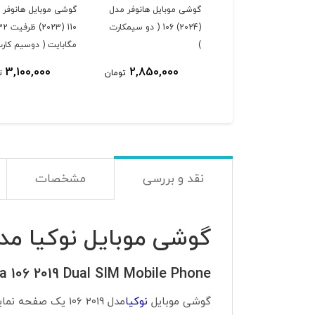
گوشی موبایل هانوفر مدل
گوشی موبایل هانوفر 
(2024) 106 ( دو سیمکارت
110 (2023) ظرفی
)
مگابایت ( دوسیم کارت
3,100,000
2,850,000
تومان
ت
نقد و بررسی
مشخصات
گوشی موبایل نوکیا مدل 2019 6
a 106 2019 Dual SIM Mobile Phone
گوشی موبایل
نوکیا
مدل 2019 106 یک صفحه نمایش ۱٫۸ اینچی دارد از یک باتری ۸۰۰ میلی آمپری تشکیل شده است که انرژی این دستگاه را تامین می کند. باتری