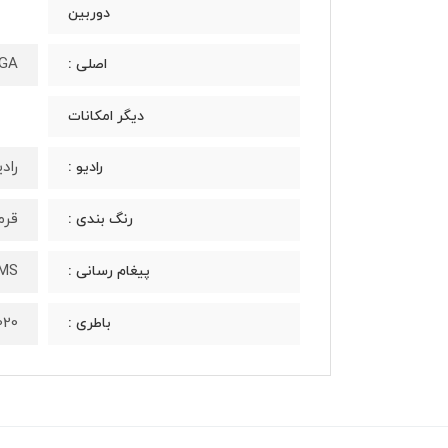
دوربین
GA
اصلی :
دیگر امکانات
رادیو
رادیو :
قرم
رنگ بندی :
MS
پیغام رسانی :
1020 میلی آمپر
باطری :