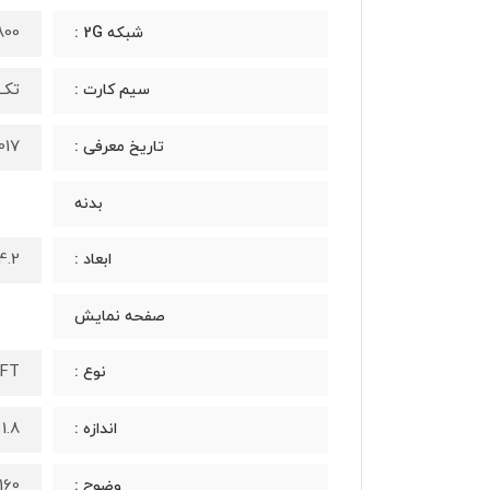
M 900 / 1800
شبکه 2G :
تک 
سیم کارت :
2017, جو
تاریخ معرفی :
بدنه
48.4x14.2
ابعاد :
صفحه نمایش
TFT, با ‬65 ه
نوع :
1.8 اینچ (نسبت سطح صفحه نمایش به بدنه در حدود 18.6 درصد)
اندازه :
120x160 پیکسل (در 
وضوح :