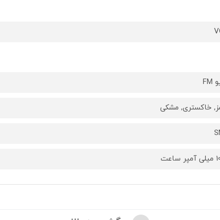
V
 FM
ز, خاکستری, مشكی
S
 ساعت