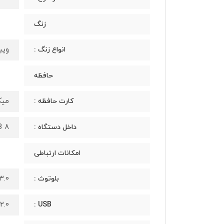
زنگ
ویب
انواع زنگ :
حافظه
میکرو ا
کارت حافظه :
8 MB, دارای 4 مگابایت RAM
داخل دستگاه :
امکانات ارتباطی
3.0
بلوتوث :
2.0
USB :