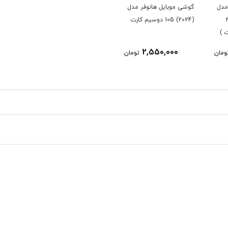
مدل
گوشی موبایل هانوفر مدل
ت 32
(2024) 105 دوسیم کارت
 )
2,550,000
ومان
تومان