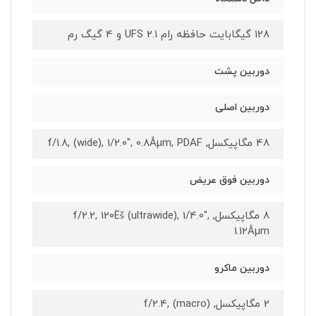
128 گیگابایت حافظه رام UFS 2.1 و 4 گیگ رم
دوربین پشت
دوربین اصلی
48 مگاپیکسل, f/1.8, (wide), 1/2.0", 0.8Âµm, PDAF
دوربین فوق عریض
8 مگاپیکسل, f/2.2, 120Ëš (ultrawide), 1/4.0",
1.12Âµm
دوربین ماکرو
2 مگاپیکسل, f/2.4, (macro)