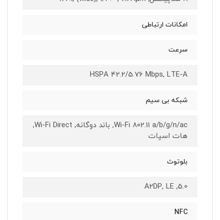
امکانات ارتباطی
سرعت
HSPA 42.2/5.76 Mbps, LTE-A
شبکه بی سیم
Wi-Fi 802.11 a/b/g/n/ac, باند دوگانه, Wi-Fi Direct,
هات اسپات
بلوتوث
5.0, A2DP, LE
NFC