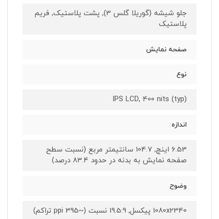
جلو شیشه (گوریلا گلس 3), پشت پلاستیک, فریم
پلاستیک
صفحه نمایش
نوع
IPS LCD, 400 nits (typ)
اندازه
6.53 اینچ, 104.7 سانتیمتر مربع (نسبت سطح
صفحه نمایش به بدنه در حدود 83.4 درصد)
وضوح
1080x2340 پیکسل, 19.5:9 نسبت (~395 ppi تراکم)