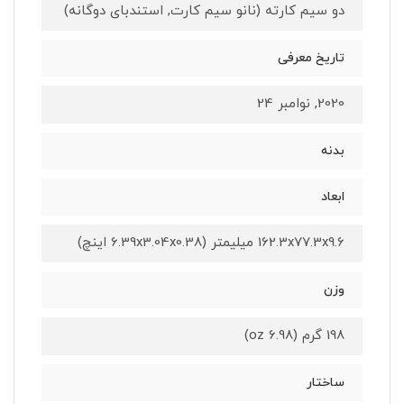
دو سیم کارته (نانو سیم کارت, استندبای دوگانه)
تاریخ معرفی
2020, نوامبر 24
بدنه
ابعاد
162.3x77.3x9.6 میلیمتر (6.39x3.04x0.38 اینچ)
وزن
198 گرم (6.98 oz)
ساختار