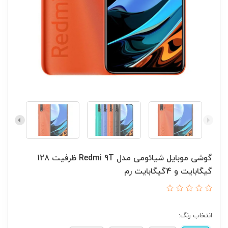
گوشی موبایل شیائومی مدل Redmi 9T ظرفیت 128
گیگابایت و 4گیگابایت رم
انتخاب رنگ: