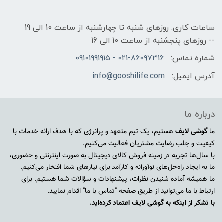
ساعات کاری: روزهای شنبه تا چهارشنبه از ساعت 10 الی 19
-- روزهای پنجشنبه از ساعت 10 الی 16
شماره تماس:
021-86097316 - 09101991915
آدرس ایمیل:
info@gooshilife.com
درباره ما
ما
گوشی لایف
هستیم، یک تیم متعهد و پرانرژی که با هدف ارائه خدمات با
کیفیت و جلب رضایت مشتریان فعالیت می‌کنیم.
با سال‌ها تجربه در زمینه فروش کالای دیجیتال به صورت اینترنتی و حضوری،
ما به ایجاد راه‌حل‌های نوآورانه و کارآمد برای نیازهای شما افتخار می‌کنیم.
ما همیشه آماده شنیدن نظرات، پیشنهادات و سؤالات شما هستیم. برای
ارتباط با ما می‌توانید از طریق صفحه "تماس با ما" اقدام نمایید.
با تشکر از اینکه به گوشی لایف اعتماد کرده‌اید.