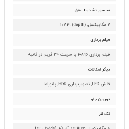
سنسور تشخیط عمق
2 مگاپیکسل, f/2.4, (depth)
فیلم برداری
فیلم برداری 1080p با سرعت 30 فریم در ثانیه
دیگر امکانات
فلش LED, تصویربرداری HDR, پانوراما
دوربین جلو
تک لنز
8 مگاپیکسل, f/2.1, (wide), 1/4.0", 1.12Âµm