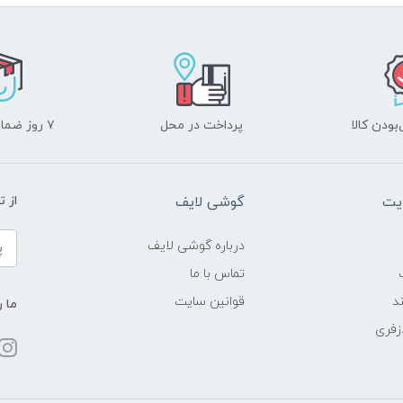
ودن کالا
پرداخت در محل
۷ روز ضمانت بازگشت
یت
گوشی لایف
از 
درباره گوشی لایف
تماس با ما
د
قوانین سایت
ما ر
زفری