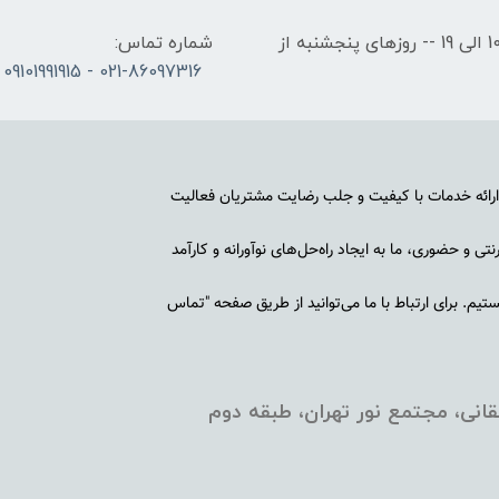
ساعات کاری: روزهای شنبه تا چهارشنبه از ساعت 10 الی 19 -- روزهای پنجشنبه از
شماره تماس:
021-86097316 - 09101991915
رائه خدمات با کیفیت و جلب رضایت مشتریان فعالیت
ی و حضوری، ما به ایجاد راه‌حل‌های نوآورانه و کارآمد
م. برای ارتباط با ما می‌توانید از طریق صفحه "تماس
انی، مجتمع نور تهران، طبقه دوم