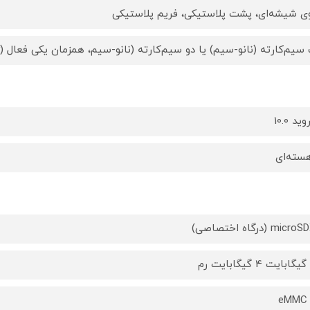
ی شیشه‌ای، پشت پلاستیکی، فریم پلاستیکی
یم‌کارته (نانو-سیم) یا دو سیم‌کارته (نانو-سیم، همزمان یکی فعال (dual stand-by))
ید 10.0
mic (درگاه اختصاصی)
eMMC 