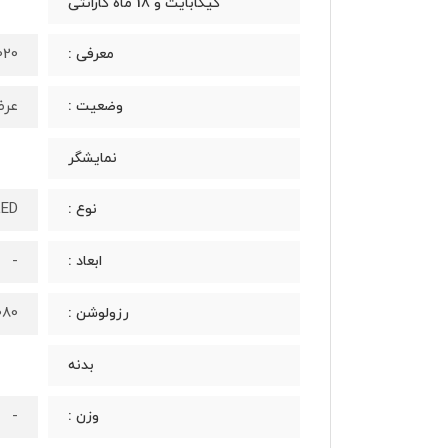
گیگابایت و 18 ماه گارانتی
2020، ما
معرفی :
عرضه
وضعیت :
نمایشگر
 AMOLED
نوع :
-
ابعاد :
1080 در 2400 پیکسل، 20:9 (~431 پیکسل در
رزولوشن :
بدنه
-
وزن :