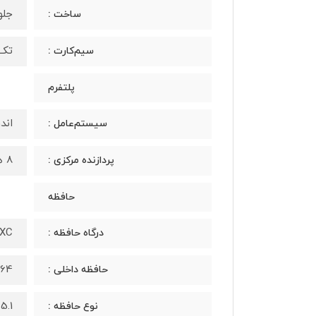
جلو
ساخت :
تک س
سیم‌کارت :
پلتفرم
اندرو
سیستم‌عامل :
8 هسته‌ای
پردازنده مرکزی :
حافظه
roSDXC
درگاه حافظه :
64 گیگابایت 4 گیگابایت رم
حافظه داخلی :
5.1
نوع حافظه :