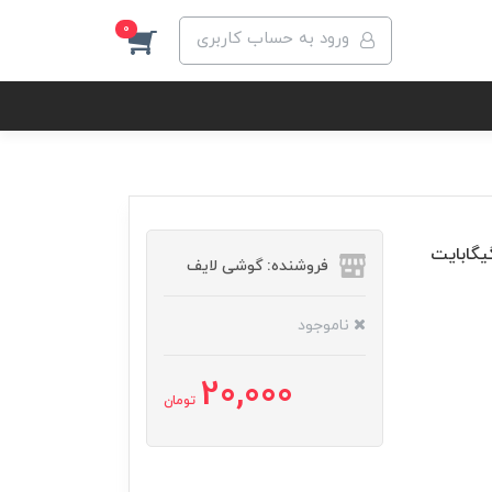
0
ورود به حساب کاربری
یل سامسونگ مدل Galaxy A41 با حافظه 64 گیگابایت
فروشنده: گوشی لایف
ناموجود
20,000
تومان