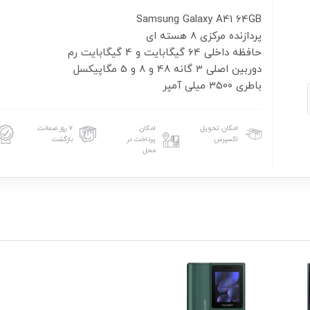
باطری 3500 میلی آمپر
امکان تحویل
امکان
۷ روز ضمانت
اکسپرس
پرداخت در
بازگشت
محل