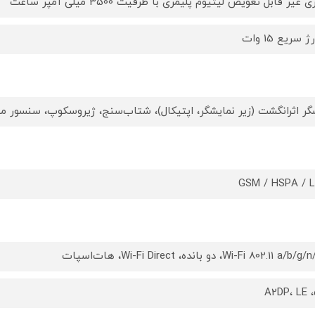
ی غیر قابل تعویض لیتیوم پلیمری با ظرفیت 3500 میلی آمپر ساعت
 سریع 15 وات
ر اثرانگشت (زیر نمایشگر، اپتیکال)، شتاب‌سنج، ژیروسکوپ، سنسور م
GSM / HSPA / 
Wi-Fi 802.11 a/b، دو بانده، Wi-Fi Direct، هات‌اسپات
5