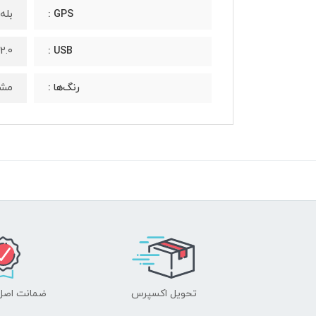
بله، با LEO، BDS
GPS :
2.0، Type-C 1.0 کانکتور ریورسبل
USB :
مشک
رنگ‌ها :
تحویل اکسپرس
ضمانت اصل‌ب