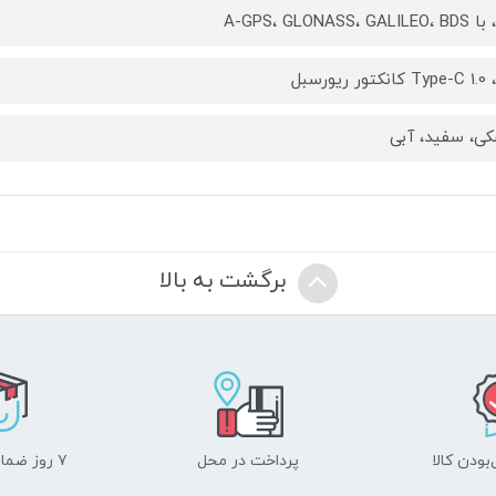
A-GPS، GLONASS، GALI
ی، سفید، آبی
برگشت به بالا
ودن کالا
پرداخت در محل
۷ روز ضمانت بازگشت