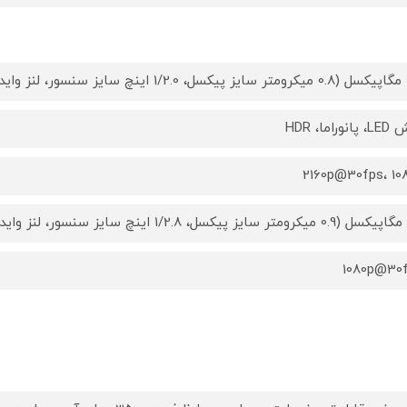
ار با
نوراما، HDR
2160p@30fps، 10
1080p@30