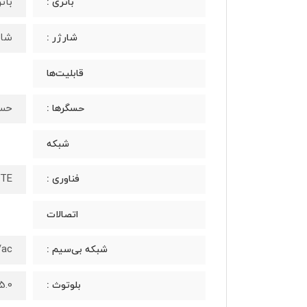
باتر
باتری :
شارژ
شارژر :
قابلیت‌ها
حسگ
حسگرها :
شبکه
LTE
فناوری :
اتصالات
/g/n/ac
شبکه بی‌سیم :
.0، A2DP، LE
بلوتوث :