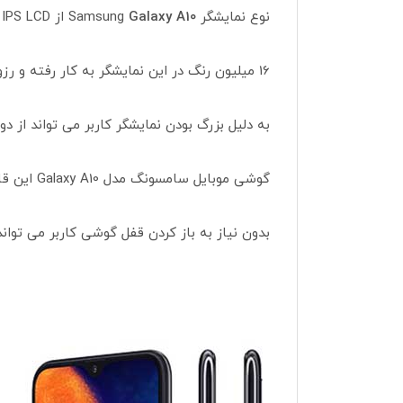
نوع نمایشگر Samsung
Galaxy A10
از IPS LCD لمس خازنی می باشد.
16 میلیون رنگ در این نمایشگر به کار رفته و رزولوشن آن 1520×720 پیکسل ( با تراکم 271 پیکسل بر اینچ )
به دلیل بزرگ بودن نمایشگر کاربر می تواند از
گوشی موبایل سامسونگ مدل Galaxy A10 این قابلیت را دارد تا نمایشگر آن همیشه روشن بماند.
بدون نیاز به باز کردن قفل گوشی کاربر می توان