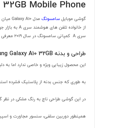
0 32GB Mobile Phone
گوشی موبایل
سامسونگ
مدل A10
از خانواده تلفن های هوشمند سری A به بازار جهانی معرفی می کند. در کنار گوشی های Galaxy A30 و Galaxy A50 نیز
سری A کمپانی سامسونگ در سال 2019 معرفی و به بازار عرضه شده است. در ادامه با ویژگی های این گوشی پر طرفدار آشنا خواهیم شد.
طراحی و بدنه Samsung Galaxy A10 32GB
این محصول زیبایی ویژه و خاصی ندارد اما به دل
به طوری که جنس بدنه از پلاستیک فشرده است
در این گوشی طراحی ناچ به رنگ مشکی در نظر 
همینطور دوربین سلفی، سنسور مجاورت و اسپی