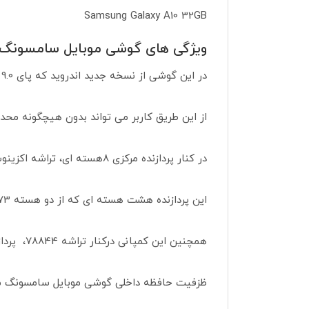
Samsung Galaxy A10 32GB
ویژگی های گوشی موبایل سامسونگ مدل  A10
در این گوشی از نسخه جدید اندروید که پای 9.0 نام دارد استفاده شده است.
از این طریق کاربر می تواند بدون هیچگونه محد
در کنار پردازنده مرکزی 8هسته ای، تراشه اکزینوس 7884 اکتا نیز در نظر گرفته شده است.
این پردازنده هشت هسته ای که از دو هسته Cortex-A73 با سرعت کلاک ۱.۳۵ گیگاهرتز و شش هسته Cortex-A53 با همین سرعت کلاک تشکیل شده است.
همچنین این کمپانی درکنار تراشه 78844، پردازنده گرافیکی Mali-G71 MP2 را برای ارتقای بیشتر سخت افزار در آن بکار برده است.
ظزفیت حافظه داخلی گوشی موبایل سامسونگ مدل xy