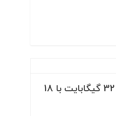
گوشی موبایل سامسونگ مدل Galaxy A10 ظرفیت 32 گیگابایت با 18