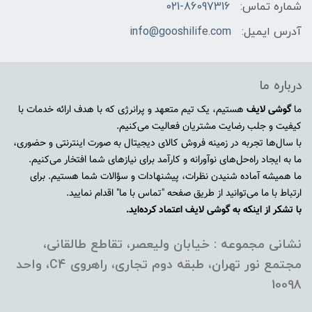
شماره تماس:
021-86097316
آدرس ایمیل:
info@gooshilife.com
درباره ما
ما
گوشی لایف
هستیم، یک تیم متعهد و پرانرژی که با هدف ارائه خدمات با
کیفیت و جلب رضایت مشتریان فعالیت می‌کنیم.
با سال‌ها تجربه در زمینه فروش کالای دیجیتال به صورت اینترنتی و حضوری،
ما به ایجاد راه‌حل‌های نوآورانه و کارآمد برای نیازهای شما افتخار می‌کنیم.
ما همیشه آماده شنیدن نظرات، پیشنهادات و سؤالات شما هستیم. برای
ارتباط با ما می‌توانید از طریق صفحه "تماس با ما" اقدام نمایید.
با تشکر از اینکه به گوشی لایف اعتماد کرده‌اید.
نشانی مجموعه : خیابان ولیعصر، تقاطع طالقانی،
مجتمع نور تهران، طبقه دوم تجاری، راهروی C4، واحد
10098