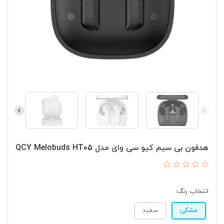
هدفون بی‌ سیم کیو سی وای مدل QCY Melobuds HT05
انتخاب رنگ:
مشکی
سفید