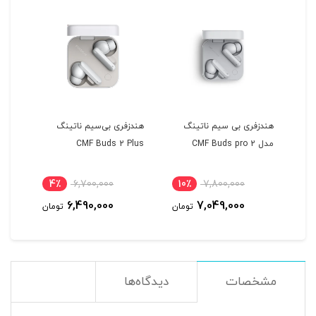
ل
هندزفری بی سیم ناتینگ
هندزفری بی‌سیم ناتینگ
هندز
An
مدل CMF Buds pro 2
CMF Buds 2 Plus
3878
4٪
6,700,000
10٪
7,800,000
4
6,490,000
7,049,000
مان
تومان
تومان
مشخصات
دیدگاه‌ها