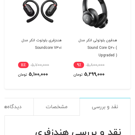
هدفون بلوتوثی انکر مدل
هندزفری بلوتوث انکر مدل
هندز
Soundcore V30i
Sound Core Q20 (
Upgraded )
اورج
11٪
5,700,000
9٪
5,800,000
1
5,100,000
5,299,000
مان
تومان
تومان
نقد و بررسی
مشخصات
دیدگاه‌ها
نقد و بررسی هندزفری