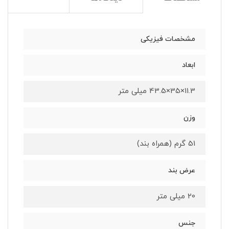
مشخصات فیزیکی
ابعاد
11.3×35×43.5 میلی متر
وزن
51 گرم (همراه بند)
عرض بند
20 میلی متر
جنس