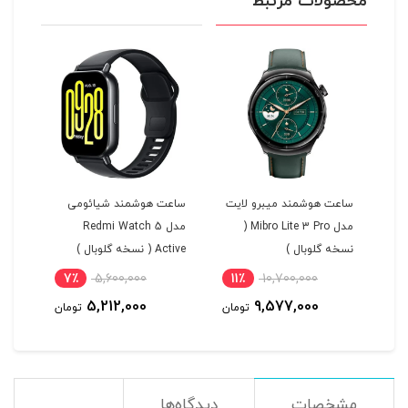
محصولات مرتبط
ی
ساعت هوشمند میبرو لایت
ساعت هوشمند شیائومی
ساع
خه
مدل Mibro Lite 3 Pro (
مدل Redmi Watch 5
نسخه گلوبال )
Active ( نسخه گلوبال )
نسخه
7٪
5,600,000
11٪
10,700,000
5
5,212,000
9,577,000
مان
تومان
تومان
مشخصات
دیدگاه‌ها