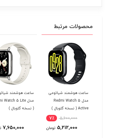
محصولات مرتبط
ت هوشمند میبرو
ساعت هوشمند شیائومی
ساعت هوشمند شیائو
لایت مدل Mibro Lite 3
مدل Redmi Watch 5
مدل  Watch 5 Lite
 )
Active ( نسخه گلوبال )
( نسخه گلوبال )
7٪
5,600,000
10٪
10,600,000
7,650,000
5,212,000
9,579,000
تومان
تومان
ت