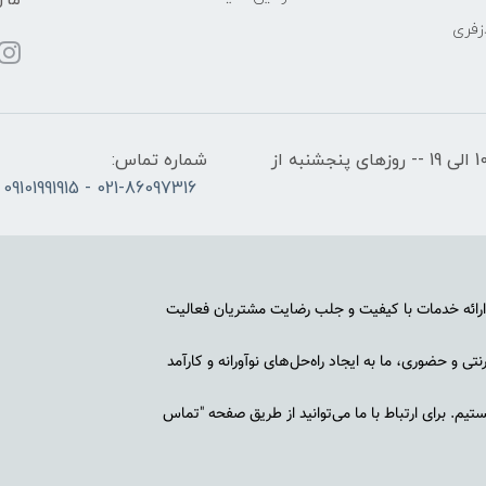
ما ر
زفری
ساعات کاری: روزهای شنبه تا چهارشنبه از ساعت 10 الی 19 -- روزهای پنجشنبه از
شماره تماس:
021-86097316 - 09101991915
رائه خدمات با کیفیت و جلب رضایت مشتریان فعالیت
ی و حضوری، ما به ایجاد راه‌حل‌های نوآورانه و کارآمد
م. برای ارتباط با ما می‌توانید از طریق صفحه "تماس