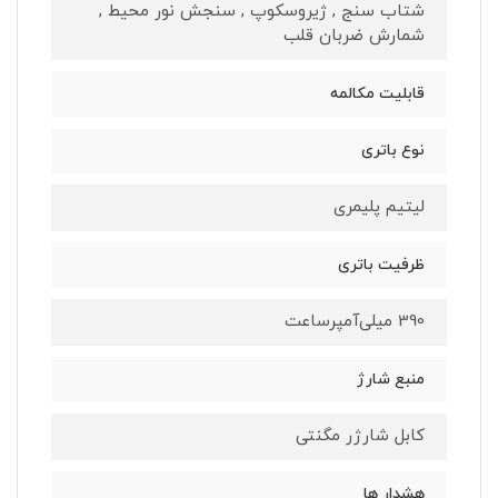
شتاب سنج , ژیروسکوپ , سنجش نور محیط ,
شمارش ضربان قلب
قابلیت مکالمه
نوع باتری
لیتیم پلیمری
ظرفیت باتری
390 میلی‌آمپرساعت
منبع شارژ
کابل شارژر مگنتی
هشدار ها