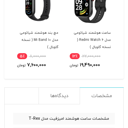
ساعت هوشمند شیائومی
مچ بند هوشمند شیائومی
ساعت
A
مدل Redmi Watch 6 (
مدل Mi Band 10 ( نسخه
نسخه گلوبال )
گلوبال )
نسخه
5٪
8,000,000
12٪
22,000,000
0
7,600,000
19,490,000
مان
تومان
تومان
مشخصات
دیدگاه‌ها
مشخصات ساعت هوشمند امیزفیت مدل T-Rex