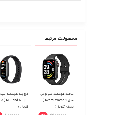
محصولات مرتبط
فظ صفحه نمایش
ساعت هوشمند شیائومی
مچ بند هوشمند شیائ
ساعت هوشمند Amazfit
مدل Redmi Watch 6 (
مدل  Band 10
GT
نسخه گلوبال )
گلوبال )