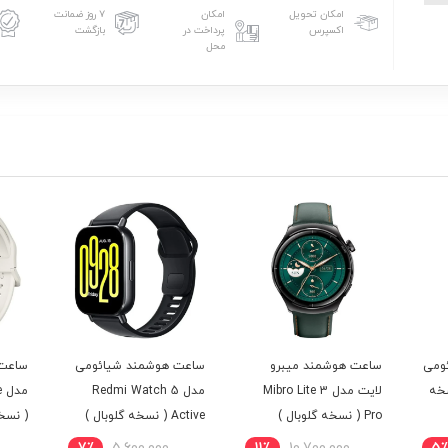
امکان تحویل
امکان
۷ روز ضمانت
اکسپرس
پرداخت در
بازگشت
محل
ومی
ساعت هوشمند میبرو
ساعت هوشمند شیائومی
ساعت 
Mi ( نسخه
لایت مدل Mibro Lite 3
مدل Redmi Watch 5
م
Pro ( نسخه گلوبال )
Active ( نسخه گلوبال )
( نسخه