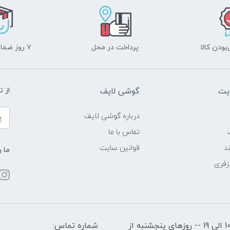
ودن کالا
پرداخت در محل
۷ روز ضمانت بازگشت
یت
گوشی لایف
از 
درباره گوشی لایف
تماس با ما
د
قوانین سایت
ما ر
زفری
ساعات کاری: روزهای شنبه تا چهارشنبه از ساعت 10 الی 19 -- روزهای پنجشنبه از
شماره تماس: