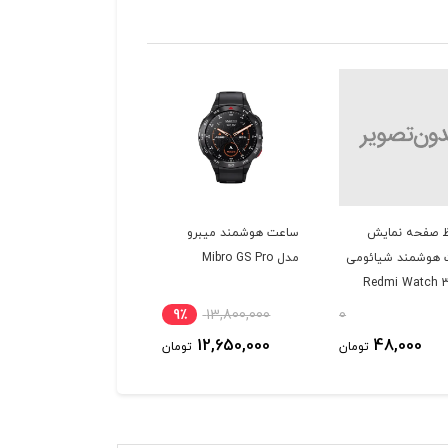
 صفحه نمایش
ساعت هوشمند میبرو
هوشمند شیائومی
مدل Mibro GS Pro
9٪
13,800,000
0
12,650,000
48,000
تومان
تومان