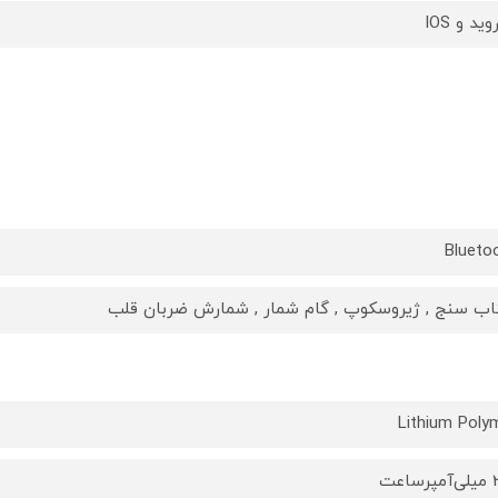
وید و IOS
Blueto
ب سنج , ژیروسکوپ , گام شمار , شمارش ضربان قلب
Lithium Poly
اعت