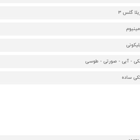
یلا گلس 3
مینیوم
یکونی
ی - آبی - صورتی - طوسی
ی ساده