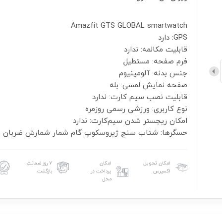
حسگرها: شتاب سنج ژیروسکوپ گام شمار شمارش ضربان 
امکان تحویل
امکان
۷ روز ضمانت
اکسپرس
پرداخت در
بازگشت
محل