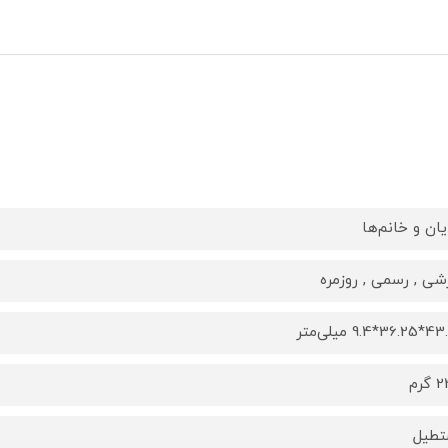
یان و خانم‌ها
شی , رسمی , روزمره
*9.4 میلی‌متر
گرم
طیل