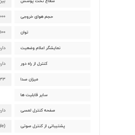
بین 40.1 تا 48 
شعاع تحت پوشش
6000 لیتر در
حجم هوای خروجی
100 وات
توان
دارد
نمایشگر اعلام وضعیت
دارد
کنترل از راه دور
33دسی بل
میزان صدا
سایر قابلیت ها
دارد
صفحه کنترل لمسی
(Ok Google و Alexa)
پشتیبانی از کنترل صوتی