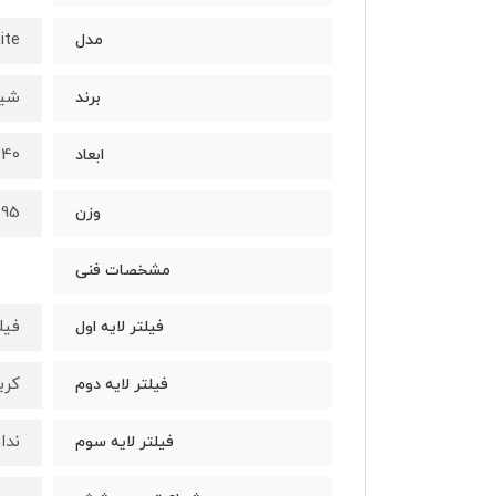
ite
مدل
شیا
برند
240*در 240 در*533.5 م
ابعاد
5.95 کیل
وزن
مشخصات فنی
فیلتر ذرات
فیلتر لایه اول
کربن
فیلتر لایه دوم
ندار
فیلتر لایه سوم