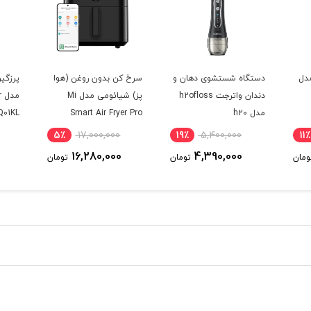
دل
دستگاه شستشوی دهان و
سرخ کن بدون روغن (هوا
پرزگی
دندان واترجت h2ofloss
پز) شیائومی مدل Mi
م
مدل h20
Smart Air Fryer Pro
01KL
MAF10 6.5L ( گلوبال )
5٪
17,000,000
19٪
5,400,000
11٪
16,280,000
4,390,000
ومان
تومان
تومان