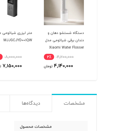
گیر برقی لباس میجیا
دستگاه شستشو دهان و
متر لیزری شیائومی م
Mijia Lint Remove
دندان برقی شیائومی مدل
MJJGCJYD001QW
Xiaomi Water Flosser
MQXJQ0
MEO705
8,000,000
2٪
4,200,000
9٪
2,100,000
7,150,000
4,140,000
1,920,000
تومان
تومان
ت
مشخصات
دیدگاه‌ها
مشخصات محصول