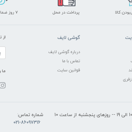
ودن کالا
پرداخت در محل
۷ روز ضمانت بازگشت
یت
گوشی لایف
از 
درباره گوشی لایف
تماس با ما
د
قوانین سایت
ما ر
زفری
ساعات کاری: روزهای شنبه تا چهارشنبه از ساعت 10 الی 19 -- روزهای پنجشنبه از ساعت 10
شماره تماس:
021-86097316