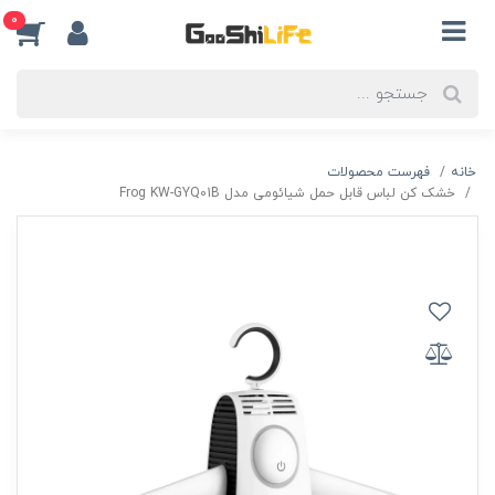
0
خانه
فهرست محصولات
خشک کن لباس قابل حمل شیائومی مدل Frog KW-GYQ01B