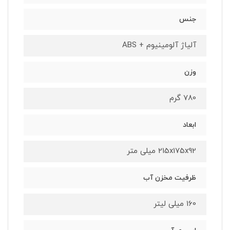
جنس
آلیاژ آلومینیوم + ABS
وزن
780 گرم
ابعاد
215x175x92 میلی متر
ظرفیت مخزن آب
160 میلی لیتر