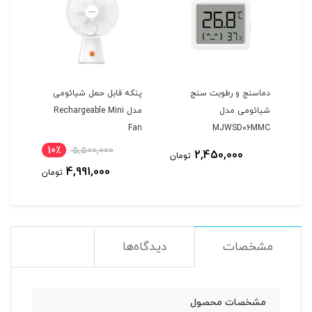
دماسنج و رطوبت سنج
پنکه قابل حمل شیائومی
پرزگ
شیائومی مدل
مدل Rechargeable Mini
er 2
1LF
Fan
MJWSD06MMC
10٪
5,500,000
1
2,450,000
تومان
4,991,000
مان
تومان
مشخصات
دیدگاه‌ها
مشخصات محصول