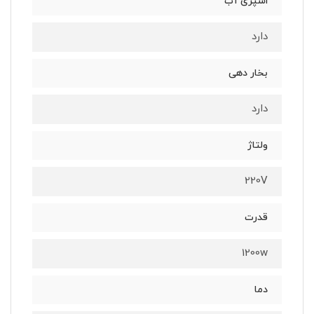
اسپری آب
دارد
بخار دهی
دارد
ولتاژ
220V
قدرت
1200w
دما