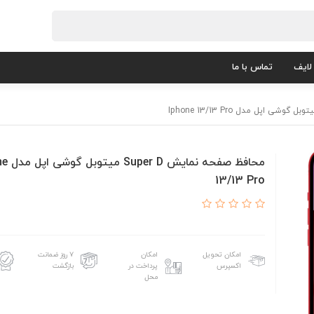
لایف
تماس با ما
محافظ صفحه ن
13/13 Pro
امکان تحویل
امکان
۷ روز ضمانت
اکسپرس
پرداخت در
بازگشت
محل