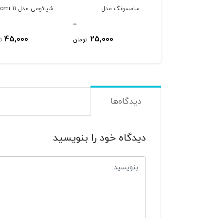
سونگ مدل
سامسونگ مدل
شیائومی مدل 11
Lite/Lite NE
A51/M31s
A71/M51/M62/Note10lite/S10l
0
45,000
25,000
تومان
ت
دیدگاه‌ها
دیدگاه خود را بنویسید