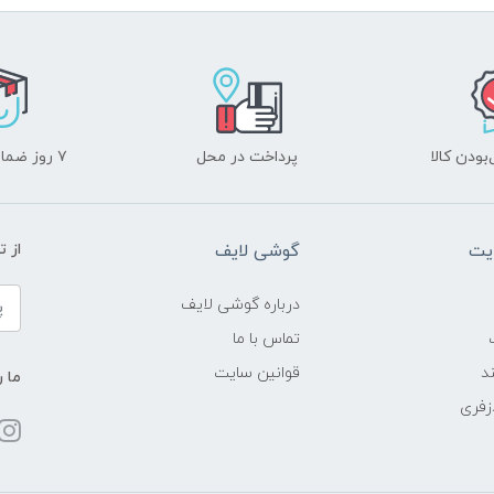
ودن کالا
پرداخت در محل
۷ روز ضمانت بازگشت
یت
گوشی لایف
از 
درباره گوشی لایف
تماس با ما
د
قوانین سایت
ما ر
زفری