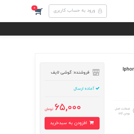
0
ورود به حساب کاربری
مایش Super D میتوبل گوشی اپل مدل Iphone
فروشنده: گوشی لایف
آماده ارسال
65,000
ضمانت اصل
تومان
بودن کالا
افزودن به سبدخرید