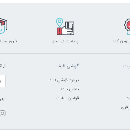
ودن کالا
پرداخت در محل
۷ روز ضمانت بازگشت
یت
گوشی لایف
از 
درباره گوشی لایف
تماس با ما
د
قوانین سایت
ما ر
زفری