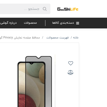
دسته‌بندی کالاها
محصولات
درباره گوشی 
خانه
فهرست محصولات
محافظ صفحه نمایش Privacy گوشی سامسونگ مدل A12/A02s/A03s/A325G