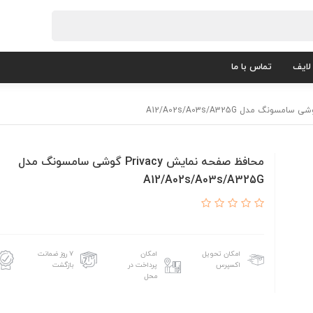
لایف
تماس با ما
محافظ صفحه نمایش Privacy گوشی سامسونگ مدل
A12/A02s/A03s/A325G
امکان تحویل
امکان
۷ روز ضمانت
اکسپرس
پرداخت در
بازگشت
محل