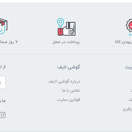
ودن کالا
پرداخت در محل
۷ روز ضمانت بازگشت
یت
گوشی لایف
از 
درباره گوشی لایف
تماس با ما
د
قوانین سایت
ما ر
زفری