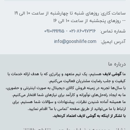
ساعات کاری: روزهای شنبه تا چهارشنبه از ساعت 10 الی 19
-- روزهای پنجشنبه از ساعت 10 الی 16
شماره تماس:
021-86097316 - 09101991915
آدرس ایمیل:
info@gooshilife.com
درباره ما
ما
گوشی لایف
هستیم، یک تیم متعهد و پرانرژی که با هدف ارائه خدمات با
کیفیت و جلب رضایت مشتریان فعالیت می‌کنیم.
با سال‌ها تجربه در زمینه فروش کالای دیجیتال به صورت اینترنتی و حضوری،
ما به ایجاد راه‌حل‌های نوآورانه و کارآمد برای نیازهای شما افتخار می‌کنیم.
ما همیشه آماده شنیدن نظرات، پیشنهادات و سؤالات شما هستیم. برای
ارتباط با ما می‌توانید از طریق صفحه "تماس با ما" اقدام نمایید.
با تشکر از اینکه به گوشی لایف اعتماد کرده‌اید.