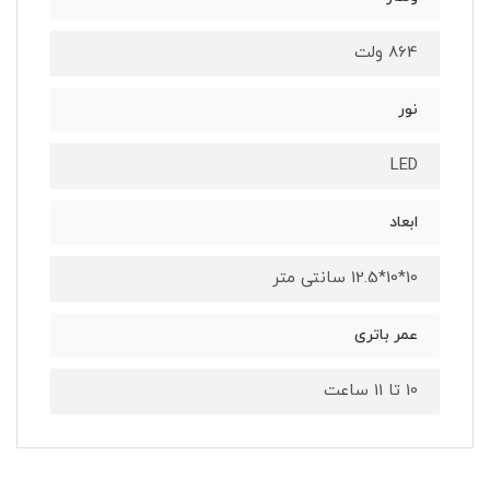
864 ولت
نور
LED
ابعاد
10*10*12.5 سانتی متر
عمر باتری
10 تا 11 ساعت