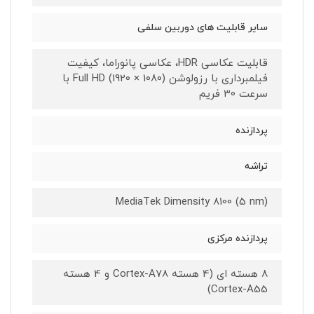
سایر قابلیت های دوربین سلفی
قابلیت عکاسی HDR، عکاسی پانوراما، کیفیت
فیلمبرداری با رزولوشن (1080 × 1920) Full HD با
سرعت 30 فریم
پردازنده
تراشه
MediaTek Dimensity 8100 (5 nm)
پردازنده مرکزی
8 هسته ای (4 هسته Cortex-A78 و 4 هسته
Cortex-A55)