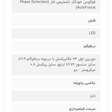
فوکوس خودکار تشخیص فاز (Phase Detection
AutoFocus)
فلش
LED
دیافراگم
دوربین اول 64 مگاپیکسل با دریچه دیافراگم f/1.9،
سایز سنسور 1/1.72 اینچ، سایز پیکسل 0.8
میکرومتر - دو
عکاسی پانوراما
دارد
سرعت فیلمبرداری