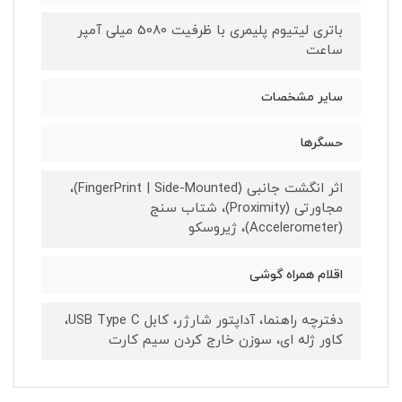
باتری لیتیوم پلیمری با ظرفیت 5080 میلی آمپر
ساعت
سایر مشخصات
حسگرها
اثر انگشت جانبی (FingerPrint | Side-Mounted)،
مجاورتی (Proximity)، شتاب سنج
(Accelerometer)، ژیروسکو
اقلام همراه گوشی
دفترچه‌ راهنما، آداپتور شارژر، کابل USB Type C،
کاور ژله ای، سوزن خارج کردن سیم کارت