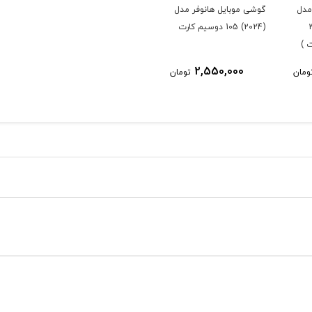
مدل
گوشی موبایل هانوفر مدل
ت 32
(2024) 105 دوسیم کارت
 )
2,550,000
ومان
تومان