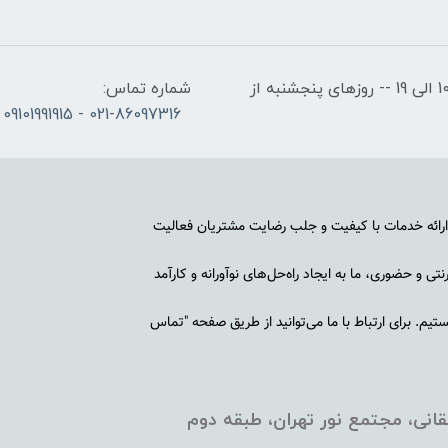
ساعات کاری: روزهای شنبه تا چهارشنبه از ساعت 10 الی 19 -- روزهای پنجشنبه از
شماره تماس:
021-86097316 - 09101991915
رائه خدمات با کیفیت و جلب رضایت مشتریان فعالیت
ی و حضوری، ما به ایجاد راه‌حل‌های نوآورانه و کارآمد
م. برای ارتباط با ما می‌توانید از طریق صفحه "تماس
انی، مجتمع نور تهران، طبقه دوم