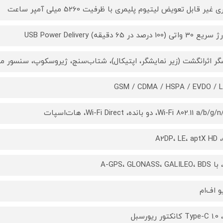
ی غیر قابل تعویض لیتیوم پلیمری با ظرفیت 5260 میلی آمپر ساعت
اتی (100 درصد در 65 دقیقه) USB Power Delivery
ر اثرانگشت (زیر نمایشگر، اپتیکال)، شتاب‌سنج، ژیروسکوپ، سنسور م
GSM / CDMA / HSPA / EVDO / 
Wi-Fi 802.11 a/b، دو بانده، Wi-Fi Direct، هات‌اسپات
5.
A-GPS، GLONASS، GALI
و اف‌ام