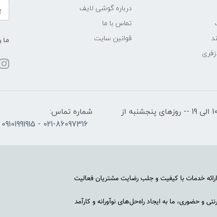
درباره گوشی لایف
تماس با ما
د
قوانین سایت
ما ر
زفری
ساعات کاری: روزهای شنبه تا چهارشنبه از ساعت 10 الی 19 -- روزهای پنجشنبه از
شماره تماس:
021-86097316 - 09101991915
رائه خدمات با کیفیت و جلب رضایت مشتریان فعالیت
ی و حضوری، ما به ایجاد راه‌حل‌های نوآورانه و کارآمد