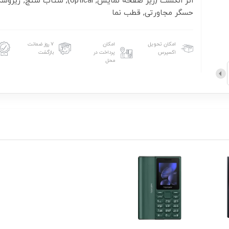
اثر انگشت (زیر صفحه نمایش, optical), شتاب سنج,
حسگر مجاورتی, قطب نما
امکان تحویل
امکان
۷ روز ضمانت
اکسپرس
پرداخت در
بازگشت
محل