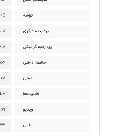
30G
تراشه :
8 هسته‌ای (دو هسته 2.2 گیگاهرتز Kryo 470 Gold و شش هسته 1.8 گیگاهرتز Kryo 470 Silver)
پردازنده مرکزی :
618
پردازنده گرافیکی :
256 گیگابایت و 8 گیگ
حافظه داخلی :
108 مگاپیکسل (25 میلی‌متری، 1/1.33 اینچ سایز سنسور، فوکوس لیزی، OIS، f/1.7) و 5 مگاپیکسل (
اصلی :
DR
قابلیت‌ها :
fps
ویدیو :
32 مگاپیکسل، 0.8 میکرومتر سایز پیکسل، f/2.0)
سلفی :