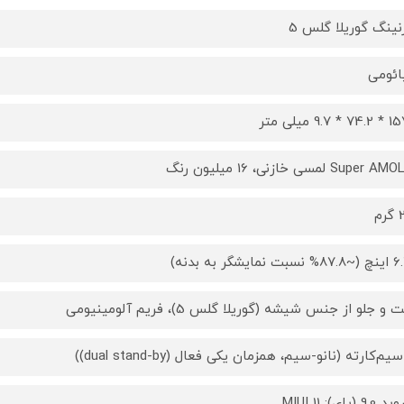
نینگ گوریلا گلس 5
ئومی
9.7 میلی‌ متر
Super لمسی خازنی، 16 میلیون رنگ
م
مایشگر به بدنه)
و جلو از جنس شیشه (گوریلا گلس 5)، فریم آلومینیومی
یم‌کارته (نانو-سیم، همزمان یکی فعال (dual stand-by))
9 (پای); MIUI 11