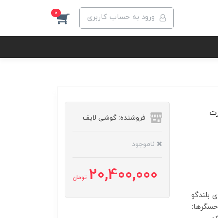
0
ورود به حساب کاربری
سیم‌ کارت
فروشنده: گوشی لایف
ناموجود
20,400,000
تومان
Xiaomi Mi Note 10 Pro 256GB Du دارای بلندگو
رم 8 گیگابایت سیستم‌عامل اندروید 9.0 (پای); MIUI 11 حسگرها: