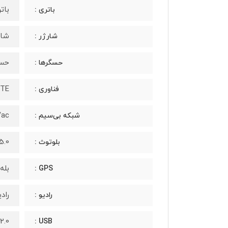
باتر
باتری :
شارژ سریع 30 و
شارژر :
حسگ
حسگرها :
LTE
فناوری :
/g/n/ac
شبکه بی‌سیم :
0، A2DP، LE، aptX HD
بلوتوث :
بله، با LEO، BDS
GPS :
رادی
رادیو :
2.0، Type-C 1.0 کانکتور ریورسبل
USB :