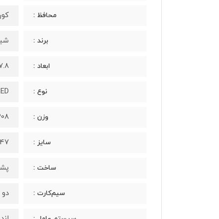
کور
محافظ :
شیا
برند :
157.8 * 74.2 * 
ابعاد :
 AMOLED
نوع :
208 گر
وزن :
6.47 اینچ (~87.8% نسبت ن
سایز :
پشت 
ساخت :
دو س
سیم‌کارت :
اندروید .0
سیستم‌ عامل :