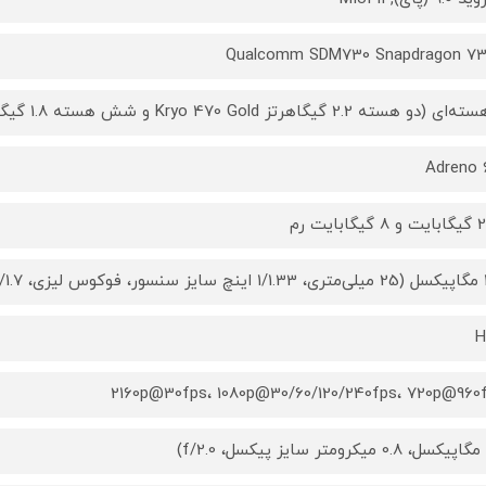
Qualcomm SDM730 Snapdragon 7
Adreno 
ابایت رم
تله‌فوتو،
H
2160p@30fps، 1080p@30/60/120/240fps، 720p@960