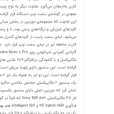
قرا
یک سنسور 2 مگاپیکسلی مختص عکاسی م
فنآوری DR
یک لنز 20 مگ