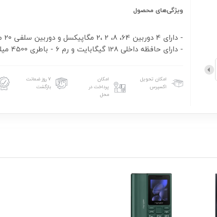
ویژگی‌های محصول
- دارای 4
- دارای حافظه داخلی 128 گیگابایت و رم 6 - باطری 4500 میلی آمپر
امکان تحویل
امکان
۷ روز ضمانت
اکسپرس
پرداخت در
بازگشت
محل