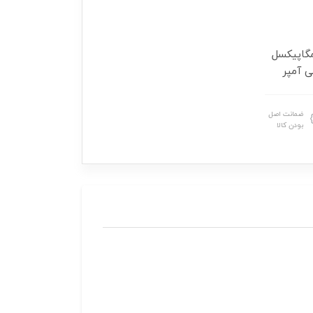
 دوربین 64، 8، 2 ،2 مگاپیکسل و دوربین سلفی 20 مگاپیکسل
ضمانت اصل
بودن کالا