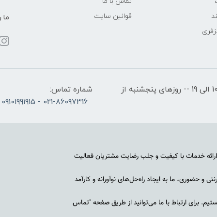
تماس با ما
د
قوانین سایت
ما ر
زفری
ساعات کاری: روزهای شنبه تا چهارشنبه از ساعت 10 الی 19 -- روزهای پنجشنبه از
شماره تماس:
021-86097316 - 09101991915
رائه خدمات با کیفیت و جلب رضایت مشتریان فعالیت
ی و حضوری، ما به ایجاد راه‌حل‌های نوآورانه و کارآمد
م. برای ارتباط با ما می‌توانید از طریق صفحه "تماس