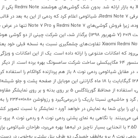
بار در ماه اوت 2011 گ
بوده است. در دی‌ماه سال گذشته، همزمان با معرفی Redmi Note 7، شیائومی اعلام کرد 
‌رود که امکانات متنوعی را ارائه داده است. یک از این امکانات و ویژ
باشد. در حقیقت این اولین گوشی است که از سنسور 64 مگاپیکسلی ساخت شرکت سامسونگ بهره 
پردازنده متفاوت نسبت به نسخه‌های قبلی است. در مقابل شیائومی ردمی نو
مدل Redmi Note 8 Pro دو سیم کارت ظرفیت 128 گیگابایت با 18 ماه گارانتی این موبایل
آن بخشیده است. این بار هم همانند نسخه قبلی، استفاده از محافظ گوری
نوت 8 پرو دارای 
کوچکی به‌فرم قطره ر
می‌شود. درحالی‌که ردمی نوت 8 از پنل شیشه‌ای 2.5D با انحنایی بسیار ناچیز در لبه‌ها بهره می‌بر
پوشش شیشه‌ای 3D مجهز کرده‌اند. بدین ترتیب ردمی نوت 8 پرو به‌لطف خمیدگی دو طرف پنل 