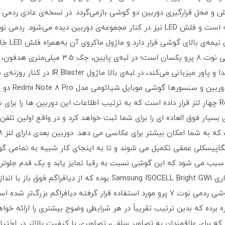
این تفاوت 
می‌شود، لبه‌ی سمت راست از کلیدهای کنترل ص
ر گرفته است. این دو لنز به همراه یک لنز 2 مگاپیسکلی عمقی تکمیل می شوند و تا به اینجای کار
اکرو سبب می شود که این گوشی نسبت به رقبا تمایز یابد و یک قدم جلوتر ب
لنز 48 مگاپیکسلی Sony IMX 586 که قبلاً در گوشی ردمی نوت 7 پرو مورد استفاده قرار گرف
3D hybrid H و intelligent ISO هم بهره برده که بدین ترتیب تقریباً در هر شرایطی وضوح بیشتر
اپیکسلی با دیافراگم f/2.0 قرار داده که برای علاقمندان به تصاویر سلفی، تصاویری با کیفیت ب