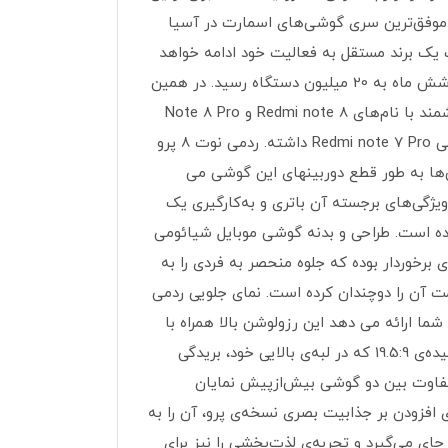
وشی‌های هوشمند Xiaomi به بازار ارائه شد. بدون شک گوشی‌های هوشمند Redmi Note یکی از موفق‌ترین سری گوشی‌های اسمارت در آسیا
که ردمی از این به بعد در قالب یک برند مستقل به فعالیت خود ادامه خواهد
داد. که ظاهرا این اقدام نیز کاملا موفقیت‌آمیز بوده، زیرا فروش گوشی‌های Redmi Note 7 و Note 7 Pro تنها در عرض شش ماه به 20 میلیون دستگاه رسید. در همین
راستا، طی رویدادی که در روز پنج‌شنبه 29 آگوست 2019 (7 شهریور 1398) برگذار شد، این شرکت چینی از دو گوشی هوشمند با نام‌های Redmi note 8 و Note 8 Pro
خود پرده برداشت. شایان ذکر است که Xiaomi Redmi Note 8 Pro تفاوت‌های چشمگیری نسبت به نسخه قبلی خود یعنی Redmi note 7 Pro داشته. ردمی نوت 8 پرو
گی‌ها به طور قطع دوربینهای این گوشی می
برده است. از دیگر ویژگی‌های برجسته آن باتری و به‌کارگیری یک
ت 8 باز هم پردازنده کوالکام را استفاده کرده است. طراحی و بدنه گوشی موبایل شیائومی
 از صفحه پشت و جلو شیشه‌ای برخوردار بوده که جلوه منحصر به فردی را به
لاگلس 5 بر روی بدنه و بر روی نمایشگر مقاومت آن را دو‌چندان کرده است. نمای جلویی ردمی
نمایشگر‌ 6.53 اینچی با گوشه‌ی گرد و حاشیه‌ی نسبتا باریک را دربرمی‌گیرد و رزولوشن 1080×2340 را به شما ارائه می دهد این رزولوشن بالا همراه با
تراکم 395 پیکسلی بر هر اینچ کیفیت باورنکردنی ای را برای شما به نمایش در خواهد آورد ؛ نمایشگر با نسبت تصویر کشیده‌ی 19.5:9 که در لبه‌ی بالایی خود، بریدگی
ا برای میزبانی از دوربین سلفی می‌بینند. با نگاهی به نمای پشتی ردمی نوت 8 و ردمی نوت 8 پرو، تفاوت بین دو گوشی بیش‌ازپیش نمایان
د، طراحان شیائومی برای افزودن بر جذابیت بصری نسخه‌ی پرو، آن را به
پشتی، به‌خوبی در دست جای می‌گیرد و تجربه‌ی لذت‌بخشی را نیز برای