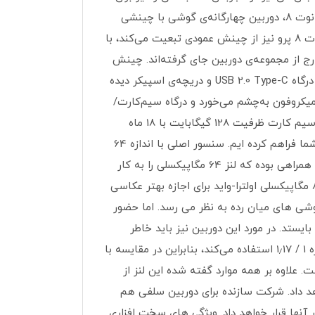
کاربر به‌ارمغان می‌آورد. تفاوت دیگر به نوع چینش و محل قرارگیری دوربین دو گوشی بازمی‌گردد. در نسخه‌ی عادی ردمی نوت 8، دوربین چهارگانه‌ی گوشی با چینشی
عمودی در گوشه‌ی سمت چپ دستگاه قرار گرفته است و فلش LED نیز در کنار مجموعه‌ی دوربین دیده می‌شود. ردمی نوت 8 پرو نیز از چینش عمودی تبعیت می‌کند، با
که مجموعه‌ی دوربین در بخش میانی نیمه‌ی بالای گوشی قرار دارد و ماژول ماکروی آن به‌همراه فلش LED خارج از مجموعه‌ی دوربین جای گرفته‌اند. چینش
کلیدهای فیزیکی و درگاه‌های ردمی نوت 8 و ردمی نوت 8 پرو یکسان است؛ در لبه‌ی پایین، جک 3.5 میلی‌متری هدفون، درگاه USB 2.0 Type-C و دریچه‌ی اسپیکر دیده
دا و پاور میزبانی می‌کند، در لبه‌ی بالا ماژول IR Blaster در کنار روزنه‌ی میکروفون به‌چشم می‌خورد و درگاه سیم‌کارت/
کارت حافظه نیز در لبه‌ی سمت چپ قرار دارد. دوربین و سنسورها گوشی موبایل شیائومی مدل Redmi Note 8 Pro دو سیم کارت ظرفیت 128 گیگابایت با 18 ماه
گارانتی کمپانی شیائومی روی Redmi Note 8 Pro چهار لنز قرار داده است که به ترتیب اطلاعات این دوربین ها را برای شما فراهم کرده ایم. سنسور اصلی با اندازه 64
مگاپیکسل و با گشودگی دیافراگم f1/9 عکس های بسیار فوق العاده ای را برای شما ثبت خواهد کرد و در واقع اولین تلفن همراهی بوده که لنز 64 مگاپیکسلی را به کار
گرفته است. این سنسور دارای زاویه عریض است که به شما امکان بیشتر برای عکاسی می دهد. دوربین بعدی دارای لنز 8 مگاپیکسلی اولترا-واید برای اجازه بهتر عکاسی
 شبیه به تمامی گوشی های میان رده به نظر می رسد. اما حضور
ایستد. در مورد این دوربین نیز باید خاطر
نشان کرد که دوربین اصلی دارای سنسور عکسبرداری Samsung ISOCELL Bright GW1 بوده که از دیافراگم فوق باز با اندازه 1 / 1٫17 استفاده می‌کند، بنابراین در مقایسه با
ته دیافراگم بزرگ‌تر شده است. علاوه بر همه موارد گفته شده این لنز از
ی را ارائه خواهد داد. شرکت سازنده برای دوربین سلفی هم
الاتر در اختیار آنها قرار خواهد داد. ویژگی های سخت افزاری