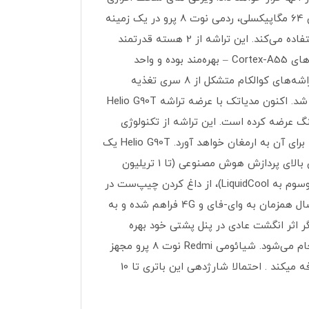
گوشی موبایل شیائومی مدل Redmi Note 8 Pro دو سیم کارت ظرفیت 128 گیگابایت با 18 ماه گارانتی به غیر از دوربین 64 مگاپیکسلی، ردمی نوت 8 پرو در یک زمینه
دیگر نیز اول است. Note 8 Pro نخستین گوشی همراه می باشد که از پردازنده قدرتمند Helio G90T محصول مدیاتک استفاده می‌کند. این تراشه از 2 هسته قدرتمند
2.05 گیگاهرتزی – منطبق بر معماری پردازنده‌های Cortex-A76 – و 6 هسته (2 گیگاهرتزی) – منطبق بر معماری پردازنده‌های Cortex-A55 – بهره‌مند بوده و واحد
پردازش گرافیکی آن Mali G76 است. این نکته قابل ذکر می باشد که در حال حاضر هم بهترین موبایل‌های اندرویدی از تراشه‌های کوالکام متشکل از 8 سری تغذیه
می‌کنند. با توجه به تسلط کوالکام بر این حوزه در سال 2017 مدیاتک مجبور به عقب‌نشینی از ساخت تراشه‌های پرچم‌دار شد. اکنون مدیاتک با عرضه تراشه Helio G90T
 گیمینگ عرضه کرده است. این تراشه از تکنولوژی
HyperEngine پشتیبانی می‌کند که قابلیت‌های زیادی از جمله بهینه‌سازی عملکرد گیمینگ و عملکرد بهتر دوربین‌ها و… را برای آن به ارمغان خواهد آورد. Helio G90T یک
چیپ‌ست مخصوص بازی یا گیمینگ بوده و شیائومی با یادآوری فرکانس بالای پردازنده گرافیکی (تا 800 مگاهرتز) و توان بالای پردازش هوش مصنوعی (تا 1 تریلیون
عملیات انباشت چندتایی در ثانیه) برتری این چیپ‌ست را به رخ می‌کشد. گفتنی‌ست، وجود سیستم خنک‌کننده مایع (موسوم به LiquidCool)، از داغ کردن چیپ‌ست در
اجرای بازی‌های سنگین جلوگیری می‌کند. همچنین، برای اینکه کاربر در هنگام بازی، محیطی روان را تجربه کند، امکان اتصال همزمان به وای-فای و 4G فراهم شده و به
Sm، صدای بهتری شنیده شده و بازی را لذت‌بخش‌تر می‌کند. ردمی نوت 8 پرو از حسگر اثر انگشت عادی در پنل پشتی خود بهره
می‌برد. دسترسی به این حسگر به‌سادگی صورت می‌پذیرد و فرایند احراز هویت توسط آن‌ها نیز با سرعت بسیار زیادی انجام می‌شود. شیائومی Redmi نوت 8 پرو مجهز
به باتری 4500 میلی آمپر در ساعتی است که در کنار فناوری شارژ سریع Quick Charge 4+ به جذابیت این گوشی اضافه میکند . احتمالا شارژدهی این باتری تا 10