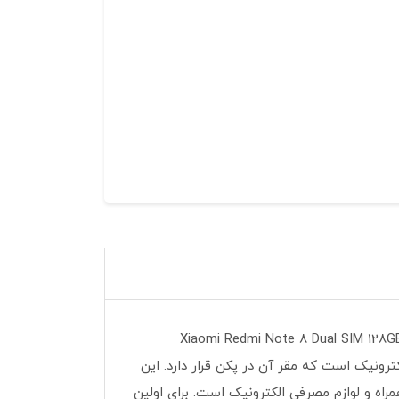
گوشی موبایل شیائومی مدل Redmi Note 8 Pro دو سیم کارت ظرفیت 128 گیگابایت با 18 ماه گارانتی Xiaomi Redmi Note 8 Dual SIM 128GB Mobile Phone
ی یک شرکت الکترونیک است که مقر آن در پکن قرار دارد. این
اه و لوازم مصرفی الکترونیک است. برای اولین