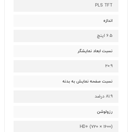
PLS TFT
اندازه
6.5 اینچ
نسبت ابعاد نمایشگر
20:9
نسبت صفحه نمایش به بدنه
81.9 درضد
رزولوشن
(1600 × 720) +HD