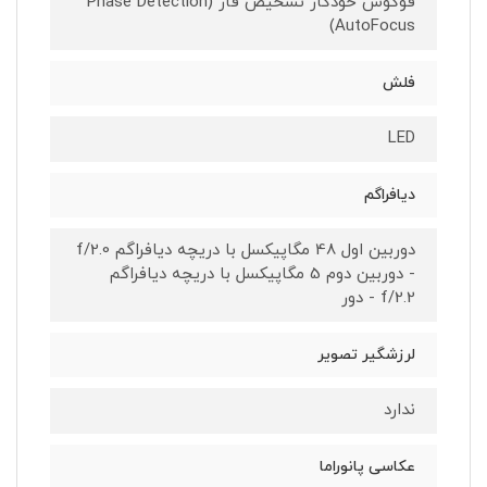
فوکوس خودکار تشخیص فاز (Phase Detection
AutoFocus)
فلش
LED
دیافراگم
دوربین اول 48 مگاپیکسل با دریچه دیافراگم f/2.0
- دوربین دوم 5 مگاپیکسل با دریچه دیافراگم
f/2.2 - دور
لرزشگیر تصویر
ندارد
عکاسی پانوراما