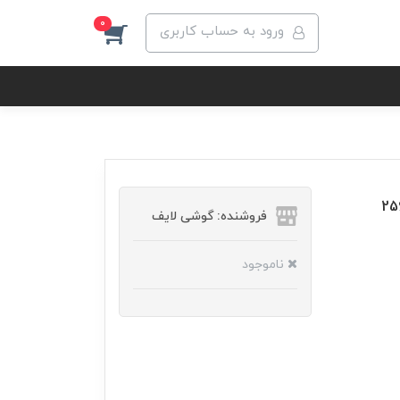
0
ورود به حساب کاربری
ل سامسونگ مدل Galaxy A73 5G ظرفیت 256
فروشنده: گوشی لایف
ناموجود