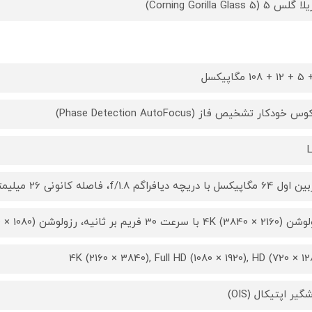
س 5 (Corning Gorilla Glass 5)
 خودکار تشخیص فاز (Phase Detection AutoFocus)
 دریچه دیافراگم f/1.8، فاصله کانونی 26 میلیمتر - دوربین دوم 12 مگاپیکسل با
سرعت 30 فریم بر ثانیه، رزولوشن (1080 × 1920) Full HD با سرعت 30/60 فریم
گیر اپتیکال (OIS)