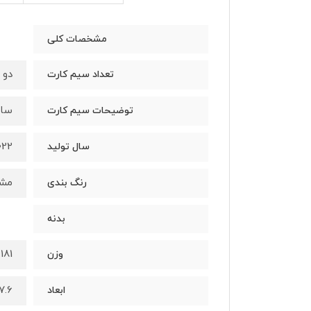
مشخصات کلی
دو 
تعداد سیم کارت
سایز نانو 
توضیحات سیم کارت
022
سال تولید
مشک
رنگ بندی
بدنه
181 گرم
وزن
7.6 * 76.1 * 163.7 میلیم
ابعاد