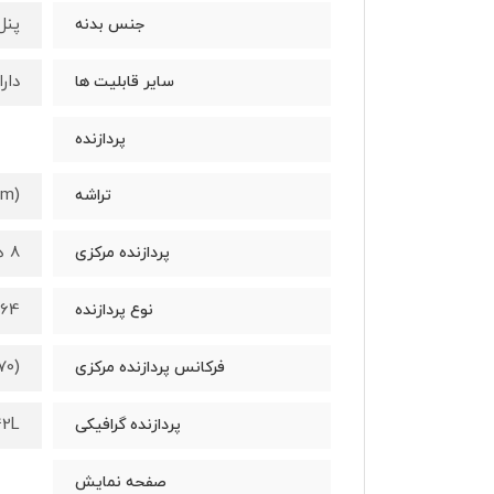
پنل جل
جنس بدنه
دارای گواهینامه 7
سایر قابلیت ها
پردازنده
nm)
تراشه
8 هسته ای
پردازنده مرکزی
64 بیتی
نوع پردازنده
70)
فرکانس پردازنده مرکزی
42L
پردازنده گرافیکی
صفحه نمایش