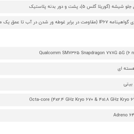
و شیشه (گوریلا گلس 5)، پشت و دور بدنه پلاستیک
IP6 (مقاومت در برابر غوطه ور شدن در آب تا عمق یک متر به مدت 30 دقیقه و مقاومت کامل
Qualcomm SM7325 Snapdragon 778G 5G (6 
Octa-core (4x2.4 GHz Kryo 670 & 4x1.8 GHz Kryo 6
Adreno 6