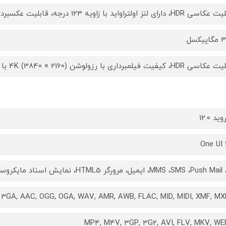
دارای لنز اولتراواید با زاویه 123 درجه، قابلیت عکسبرداری ماکرو (Macro)، ضبط ویدئو
یکسل
کیفیت فیلمبرداری با رزولوشن (2160 × 3840) 4K با سرعت 30 فریم بر ثانیه، رزولوشن (10
ید 12.0
One UI 
MMS ،SMS ،Pu، ایمیل، مرورگر HTML5، نمایش اسناد مایکروسافت آفیس، نمایش فایل های متنی PDF،
3GA, AAC, OGG, OGA, WAV, AMR, AWB, FLAC, MID, MIDI, XMF, M
MP4, M4V, 3GP, 3G2, AVI, FLV, MKV, W