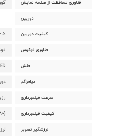
گوریلا گل
فناوری محافظت از صفحه نمایش
دوربین
5 + 5 + 12 + 108 مگاپیکسل
کیفیت دوربین
فوکوس
فناوری فوکوس
LED
فلش
دوربین اول 64 مگاپیکسل با
دیافراگم
رزولوشن (2160 × 3840) 4K با 
سرعت فیلمبرداری
(4K (2160 × 3840), Full HD (1080 × 1920), HD (720 × 1280
کیفیت فیلمبرداری
لرزش
لرزشگیر تصویر