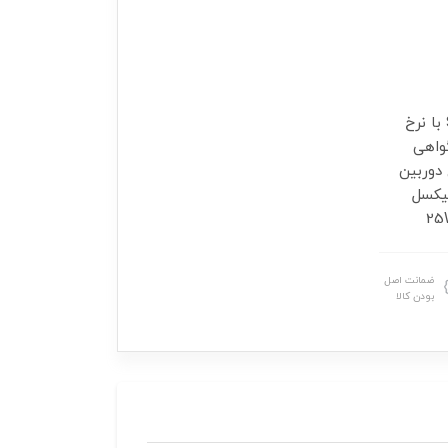
پشتیبانی از فناوری 5G صفحه نمایش Super AMOLED Plus با نرخ
ی گواهی
 با فناوری 6 نانومتری دوربین
 همراه دوربین سلفی 32 مگاپیکسل
ضمانت اصل
بودن کالا