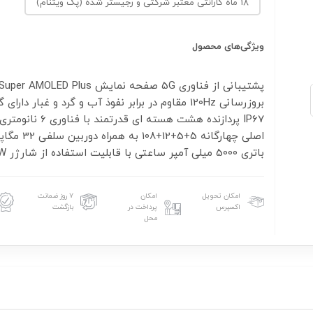
18 ماه گارانتی معتبر شرکتی و رجیستر شده (پک ویتنام)
ویژگی‌های محصول
بروزرسانی 120Hz مقاوم در برابر نفوذ آب و گرد و غبار دارا
IP67 پردازنده هشت هسته ای قدرتمند
اصلی چهارگانه 5+5+12+108 به
باتری 5000 میلی آمپر ساعتی با قابلیت استفاده از شارژر 25W
امکان تحویل
امکان
۷ روز ضمانت
اکسپرس
پرداخت در
بازگشت
محل