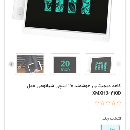
کاغذ دیجیتالی هوشمند 20 اینچی شیائومی مدل
XMXHB04jQD
انتخاب رنگ:
سفید