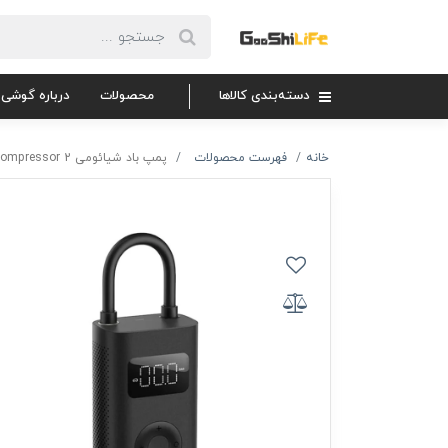
دسته‌بندی کالاها
محصولات
درباره گوشی 
خانه
فهرست محصولات
پمپ باد شیائومی Xiaomi Mijia Air Compressor 2 مدل MJCQB06QW