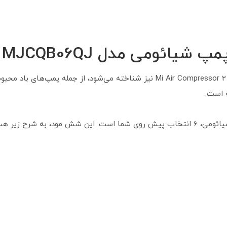
 پمپ شیائومی مدل
MJCQB06QJ
پمپ باد شیائومی مدل MJCQB06QW که با نام Mi Air Compressor 2 نیز شناخته می‌شو
ه است.
ه شرح زیر هستند: