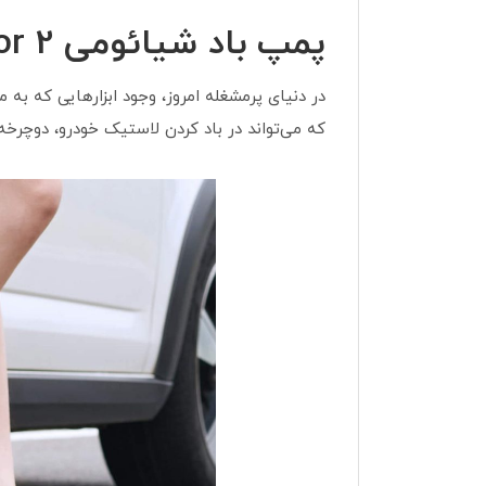
پمپ باد شیائومی Xiaomi Air Compressor 2 مدل MJCQB06QW
که می‌تواند در باد کردن لاستیک خودرو، دوچرخ