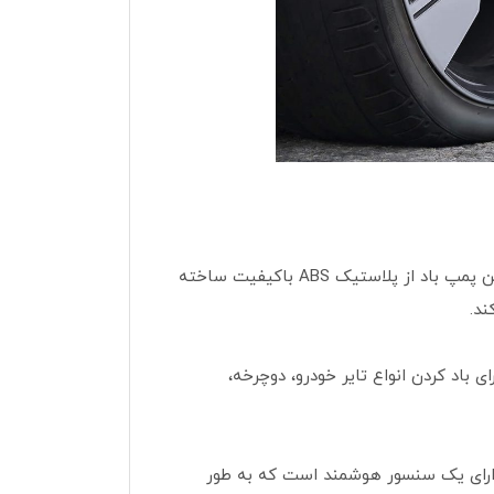
پمپ باد شیائومی از طراحی ساده و مدرنی بهره می‌برد که آن را به محصولی جذاب و چشم‌نواز تبدیل کرده است. بدنه این پمپ باد از پلاستیک ABS باکیفیت ساخته
د تا 150 PSI فشار باد تولید کند. این فشار برای باد کردن انواع تایر خودرو، دوچرخه،
دارای یک سنسور هوشمند است که به طور