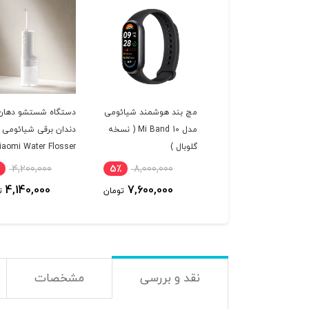
گیر برقی لباس میجیا
مچ بند هوشمند شیائومی
دستگاه شستشو دهان
Mijia Lint Remove
مدل Mi Band 10 ( نسخه
دندان برقی شیائومی 
MQXJQ0
گلوبال )
iaomi Water Flosser
MEO705
4,200,000
5٪
8,000,000
9٪
2,100,000
4,140,000
7,600,000
1,920,000
تومان
تومان
ت
نقد و بررسی
مشخصات