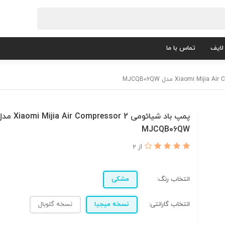
لایف
تماس با ما
پمپ باد شیائومی i Mijia Air Compressor 2
MJCQB06QW
از 2
انتخاب رنگ:
مشکی
انتخاب گارانتی:
نسخه میجیا
نسخه گلوبال