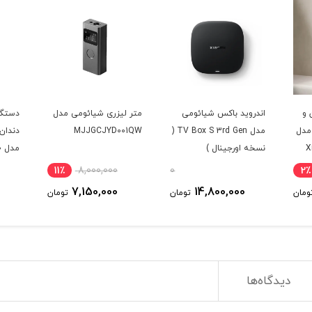
 و
اندروید باکس شیائومی
متر لیزری شیائومی مدل
دستگا
مدل
مدل TV Box S 3rd Gen (
MJJGCJYD001QW
X
نسخه اورجینال )
مدل h20
11٪
8,000,000
0
2٪
7,150,000
14,800,000
ومان
تومان
تومان
دیدگاه‌ها