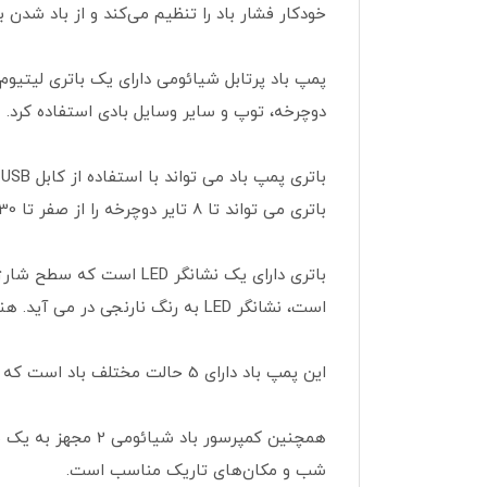
خودکار فشار باد را تنظیم می‌کند و از باد شدن 
دوچرخه، توپ و سایر وسایل بادی استفاده کرد.
باتری می تواند تا 8 تایر دوچرخه را از صفر تا 30 PSI باد کند. یا 2 تایر ماشین را از صفر تا 25 PSI باد کند.
است، نشانگر LED به رنگ نارنجی در می آید. هنگامی که باتری به طور کامل شارژ شد، نشانگر LED به رنگ سبز در می آید.
این پمپ باد دارای 5 حالت مختلف باد است که برای باد کردن لاستیک خودرو، دوچرخه، توپ و سایر لوازم ورزشی و تفریحی است.
شب و مکان‌های تاریک مناسب است.