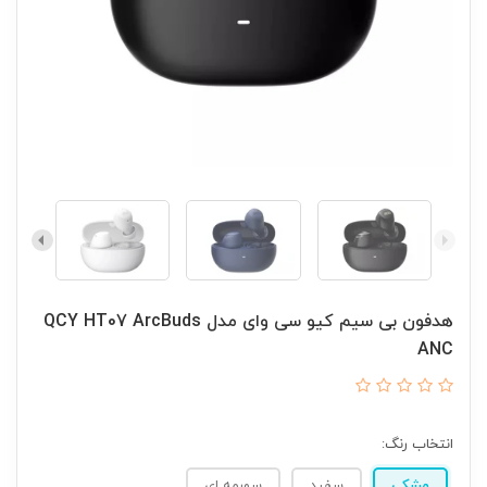
هدفون بی سیم کیو سی وای مدل QCY HT07 ArcBuds
ANC
انتخاب رنگ:
مشکی
سفید
سورمه ای