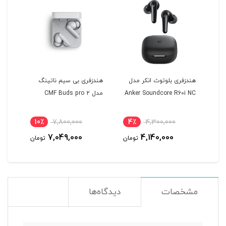
هندزفری بلوتوث انکر مدل
هندزفری بی سیم ناتینگ
هندز
Anker Soundcore R60i NC
مدل CMF Buds pro 2
Plus
10٪
7,800,000
4٪
4,300,000
مان
7,049,000
4,140,000
تومان
تومان
مشخصات
دیدگاه‌ها