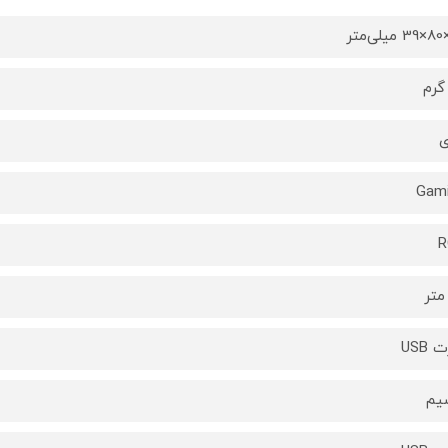
ی
Gam
R
 USB
یم