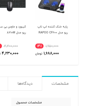
پایه خنک کننده لپ تاپ
کیبورد و ماوس بی سی
رپو مدل RAPOO CF200
رپو مدل 8210M
4,400,000
14٪
1,950,000
4,230,000
1,688,000
تومان
ت
مشخصات
دیدگاه‌ها
مشخصات محصول