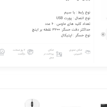
نوع حسگر : اپتیکال
امکان تحویل
امکان
۷ روز ضمانت
اکسپرس
پرداخت در
بازگشت
محل