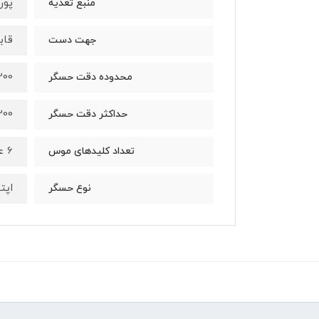
پورت
منبع تغذیه
قاب
جهت دست
1200 تا 3200 نقطه 
محدوده دقت حسگر
3200 نقطه 
حداکثر دقت حسگر
6 عدد
تعداد کلیدهای موس
اپت
نوع حسگر