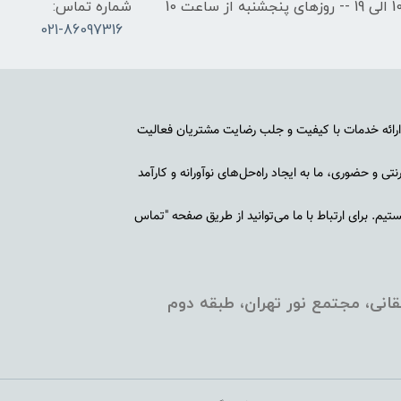
ساعات کاری: روزهای شنبه تا چهارشنبه از ساعت 10 الی 19 -- روزهای پنجشنبه از ساعت 10
شماره تماس:
021-86097316
رائه خدمات با کیفیت و جلب رضایت مشتریان فعالیت
ی و حضوری، ما به ایجاد راه‌حل‌های نوآورانه و کارآمد
م. برای ارتباط با ما می‌توانید از طریق صفحه "تماس
انی، مجتمع نور تهران، طبقه دوم