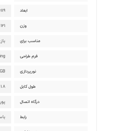
119×80×39 میلی‌متر
ابعاد
121 گرم
وزن
باز
مناسب برای
ing
فرم طراحی
GB
نورپردازی
1.8 متر
طول کابل
پورت
درگاه اتصال
باس
رابط