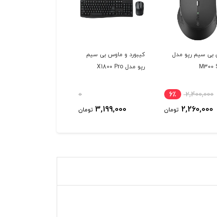
بی سیم رپو مدل
کیبورد و ماوس بی سیم
M300 S
رپو مدل X1800 Pro
0
6٪
2,400,000
3,199,000
2,260,000
تومان
تومان