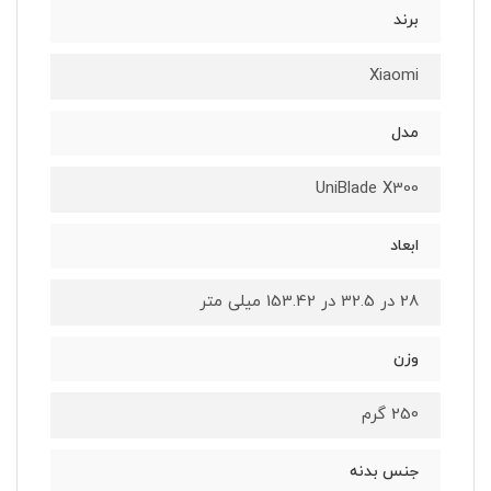
برند
Xiaomi
مدل
UniBlade X300
ابعاد
28 در 32.5 در 153.42 میلی متر
وزن
250 گرم
جنس بدنه