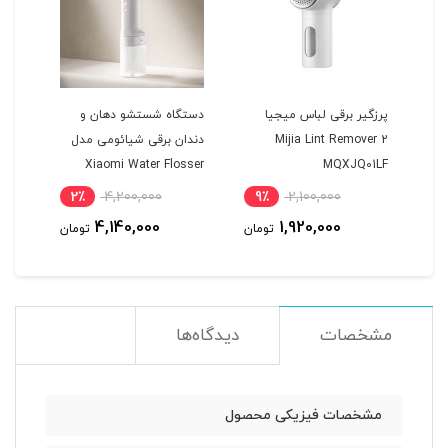
پرزگیر برقی لباس میجیا
دستگاه شستشو دهان و
متر 
Mijia Lint Remover 2
دندان برقی شیائومی مدل
1QW
Xiaomi Water Flosser
MQXJQ01LF
MEO705
2٪
4,200,000
9٪
2,100,000
1
4,140,000
1,920,000
مان
تومان
تومان
مشخصات
دیدگاه‌ها
مشخصات فیزیکی محصول