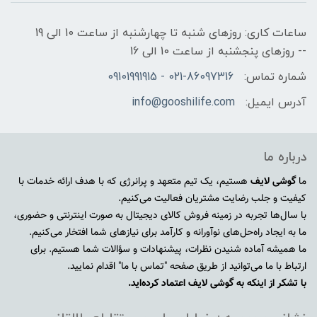
ساعات کاری: روزهای شنبه تا چهارشنبه از ساعت 10 الی 19
-- روزهای پنجشنبه از ساعت 10 الی 16
شماره تماس:
021-86097316 - 09101991915
آدرس ایمیل:
info@gooshilife.com
درباره ما
ما
گوشی لایف
هستیم، یک تیم متعهد و پرانرژی که با هدف ارائه خدمات با
کیفیت و جلب رضایت مشتریان فعالیت می‌کنیم.
با سال‌ها تجربه در زمینه فروش کالای دیجیتال به صورت اینترنتی و حضوری،
ما به ایجاد راه‌حل‌های نوآورانه و کارآمد برای نیازهای شما افتخار می‌کنیم.
ما همیشه آماده شنیدن نظرات، پیشنهادات و سؤالات شما هستیم. برای
ارتباط با ما می‌توانید از طریق صفحه "تماس با ما" اقدام نمایید.
با تشکر از اینکه به گوشی لایف اعتماد کرده‌اید.