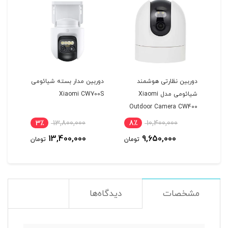
ربین نظارتی هوشمند 360
دوربین نظارتی هوشمند
دوربین مدار بسته شیائومی
ی 1080p مدل
شیائومی مدل Xiaomi
Xiaomi CW700S
Outdoor Camera CW400
3٪
13,800,000
8٪
10,400,000
3
13,400,000
9,650,000
مان
تومان
تومان
مشخصات
دیدگاه‌ها