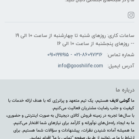
ما را در شبکه‌های اجتماعی دنبال کنید:
ساعات کاری: روزهای شنبه تا چهارشنبه از ساعت 10 الی 19
-- روزهای پنجشنبه از ساعت 10 الی 16
شماره تماس:
021-86097316 - 09101991915
آدرس ایمیل:
info@gooshilife.com
درباره ما
ما
گوشی لایف
هستیم، یک تیم متعهد و پرانرژی که با هدف ارائه خدمات با
کیفیت و جلب رضایت مشتریان فعالیت می‌کنیم.
با سال‌ها تجربه در زمینه فروش کالای دیجیتال به صورت اینترنتی و حضوری،
ما به ایجاد راه‌حل‌های نوآورانه و کارآمد برای نیازهای شما افتخار می‌کنیم.
ما همیشه آماده شنیدن نظرات، پیشنهادات و سؤالات شما هستیم. برای
ارتباط با ما می‌توانید از طریق صفحه "تماس با ما" اقدام نمایید.