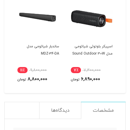
ل
اسپیکر بلوتوثی شیائومی
ساندبار شیائومی مدل
مدل Sound Outdoor 30W
MDZ-34-DA
11٪
9,800,000
7٪
7,400,000
مان
8,800,000
6,890,000
تومان
تومان
مشخصات
دیدگاه‌ها